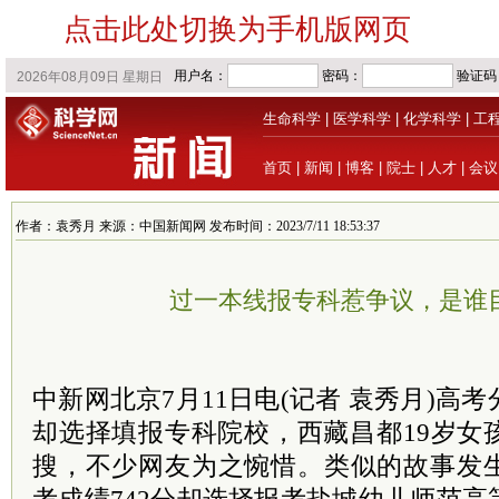
点击此处切换为手机版网页
生命科学
|
医学科学
|
化学科学
|
工
首页
|
新闻
|
博客
|
院士
|
人才
|
会议
作者：袁秀月 来源：中国新闻网 发布时间：2023/7/11 18:53:37
过一本线报专科惹争议，是谁
中新网北京7月11日电(记者 袁秀月)高
却选择填报专科院校，西藏昌都19岁女
搜，不少网友为之惋惜。类似的故事发