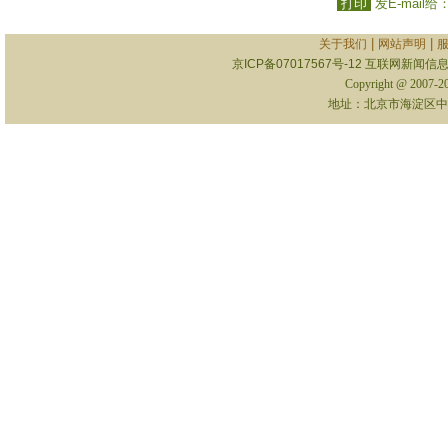
打印
发E-mail给
|
|
关于我们
网站声明
京ICP备07017567号-12
互联网新闻信息服
Copyright @ 2007-
地址：北京市海淀区中关村