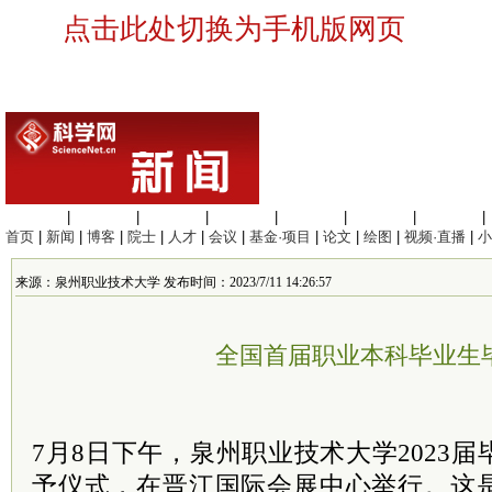
点击此处切换为手机版网页
生命科学
|
医学科学
|
化学科学
|
工程材料
|
信息科学
|
地球科学
|
数理科学
|
首页
|
新闻
|
博客
|
院士
|
人才
|
会议
|
基金·项目
|
论文
|
绘图
|
视频·直播
|
小
来源：泉州职业技术大学 发布时间：2023/7/11 14:26:57
全国首届职业本科毕业生
7月8日下午，泉州职业技术大学2023
予仪式，在晋江国际会展中心举行。这