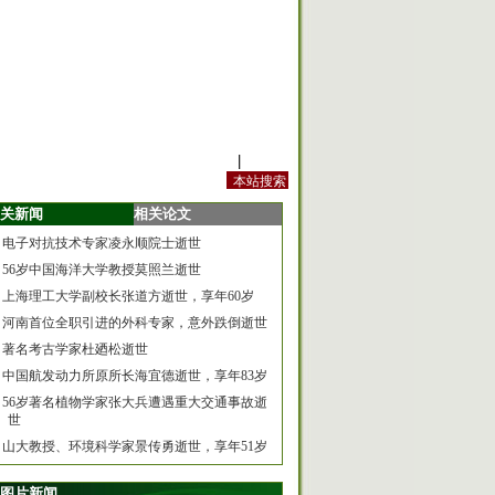
站内规定
|
手机版
关新闻
相关论文
电子对抗技术专家凌永顺院士逝世
56岁中国海洋大学教授莫照兰逝世
上海理工大学副校长张道方逝世，享年60岁
河南首位全职引进的外科专家，意外跌倒逝世
著名考古学家杜廼松逝世
中国航发动力所原所长海宜德逝世，享年83岁
56岁著名植物学家张大兵遭遇重大交通事故逝
世
山大教授、环境科学家景传勇逝世，享年51岁
图片新闻