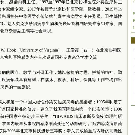
7
长、感染内科主任。1993至1997年任北京协和医院外宾医疗科主
员会专家组专家。2017年被授予北京协和医学院一级教授，2019年当
8
年起先后担任中华医学会传染病与寄生虫病学会主任委员、卫生部性
9
73计划人类免疫缺陷病毒生物和免疫应答机制研究专家组专家、国
1
染化疗杂志副主编等社会兼职。
W. Hook（University of Virginia）、王爱霞（右一）在北京协和医
京协和医院感染内科首次邀请国外专家来华学术交流
疾病的医疗、教学与科研工作，她以敏捷的才思、拼搏的精神、勤
性疾病领域卓有建树，在临床、教学、科研、保健等工作中均作出
疾病界的一面旗帜。
人和第一个中国人经性传染艾滋病病毒的感染者；1995年制定了
了该国家标准的修改；建立了我国医院院内第一个P3实验室；1996
”获得国家科技进步三等奖；“HIV/AIDS临床诊断及免疫病理的研
奖，在国内最早从事院内感染细菌变迁的动向研究，“院内感染病原菌
获得2003年北京市科技进步三等奖；牵头完成输血后丙肝的前瞻性