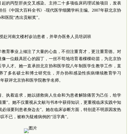
引起的丙型肝炎交叉感染。主持二十多项临床药理试验项目，发表
担任《中国大百科全书》-现代医学细菌学科主编。2007年获北京协
协和医院“杰出贡献奖”。
霞教授赴河南文楼村诊治患者，并举办医务人员培训班
学教育事业上倾注了大量的心血，不但注重育才，更注重育德。对
就像一位颇具匠心的园丁，一丝不苟地培育着棵棵幼苗，为北京协
医学人才。她一直承担北京协和医学院八年制医学生教学工作，直
养了多名硕士和博士研究生，开办协和感染性疾病继续教育学习
07年获评北京协和医学院教学名师。
情、执着追求，她以拯救病人生命和为患者解除痛苦为己任，给学
最重”。她不仅重视从文献与书本中获得知识，更重视临床实践中知
就必须要到患者身边去”。她在临床诊断方面，特别是不明原因发热
叹不已，被称为疑难病例的“活字典”。