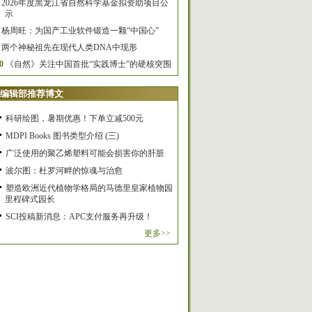
2026年度黑龙江省自然科学基金拟资助项目公
示
杨周旺：为国产工业软件锻造一颗“中国心”
两个神秘祖先在现代人类DNA中现形
0
《自然》关注中国首批“实践博士”的硬核突围
编辑部推荐博文
科研绘图，暑期优惠！下单立减500元
MDPI Books 图书类型介绍 (三)
广泛使用的聚乙烯塑料可能会损害你的肝脏
波尔图：杜罗河畔的惊魂与治愈
塑造欧洲近代植物学格局的马德里皇家植物园
里程碑式园长
SCI投稿新消息：APC支付服务再升级！
更多>>