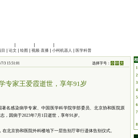
信息科学
|
地球科学
|
数理科学
|
管理综合
项目
|
论文
|
绘图
|
视频·直播
|
小柯机器人
|
医学科普
相
3 15:51:01
选择字号：
小
中
大
1
2
学专家王爱霞逝世，享年91岁
3
4
5
6
我国著名感染病学专家、中国医学科学院学部委员、北京协和医院原
7
，因病于2023年7月1日逝世，享年91岁。
8
0分，在北京协和医院外科楼地下一层告别厅举行遗体告别仪式。