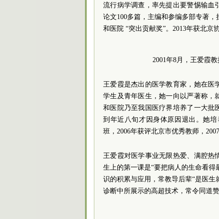
流行病学调查，率先提出要警惕输血
论文100多篇，主编和参编多部专著，
和医院 “突出贡献奖”。2013年获北京
2001年8月，王爱
王爱霞是杰出的医学教育家，她在医
学生及青年医生，她一向以严著称，
和医院乃至我国医疗界培养了一大批
到年近八旬才因身体原因退出。她培
班，2006年获评北京市优秀教师，20
王爱霞对医学事业无限热爱、满腔热
生上的第一课是“要把病人的生命看得
识的积累与应用，常教导后辈“是医生
诊断中所展示的高超技术，常令同道赞