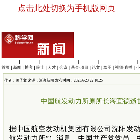
点击此处切换为手机版网页
生命科学
|
医学科学
|
化学科学
|
工程材料
|
信息科学
|
地球科学
|
数理科学
|
首页
|
新闻
|
博客
|
院士
|
人才
|
会议
|
基金·项目
|
论文
|
绘图
|
视频·直播
|
小
作者：蒋子文 来源：
澎湃新闻
发布时间：2023/6/23 22:10:25
中国航发动力所原所长海宜德逝世
据中国航空发动机集团有限公司沈阳发动
航发动力所”）消息，中国共产党党员、