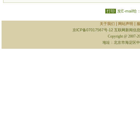
打印
发E-mail给
|
|
关于我们
网站声明
京ICP备07017567号-12
互联网新闻信息服
Copyright @ 2007-
地址：北京市海淀区中关村