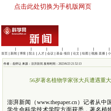
点击此处切换为手机版网页
生命科学
|
医学科学
|
化学科学
|
工程材料
|
信息科学
|
地球科学
|
数理科学
|
首页
|
新闻
|
博客
|
院士
|
人才
|
会议
|
基金·项目
|
论文
|
绘图
|
视频·直播
|
小
作者：岳怀让 来源：
澎湃新闻
发布时间：2023/6/23 21:52:13
56岁著名植物学家张大兵遭遇重
澎湃新闻（www.thepaper.cn）记
学生命科学技术学院方面获悉，著名植