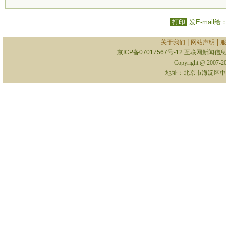
打印
发E-mail给
|
|
关于我们
网站声明
京ICP备07017567号-12
互联网新闻信息服
Copyright @ 2007-
地址：北京市海淀区中关村