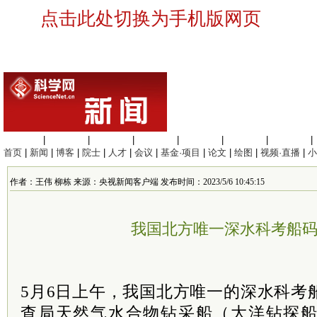
点击此处切换为手机版网页
生命科学
|
医学科学
|
化学科学
|
工程材料
|
信息科学
|
地球科学
|
数理科学
|
首页
|
新闻
|
博客
|
院士
|
人才
|
会议
|
基金·项目
|
论文
|
绘图
|
视频·直播
|
小
作者：王伟 柳栋 来源：央视新闻客户端 发布时间：2023/5/6 10:45:15
我国北方唯一深水科考船
5月6日上午，我国北方唯一的深水科考
查局天然气水合物钻采船（大洋钻探