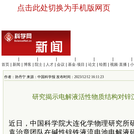
点击此处切换为手机版网页
生命科学
|
医学科学
|
化学科学
|
工程材料
|
信息科学
|
地球科学
|
数理科学
|
首页
|
新闻
|
博客
|
院士
|
人才
|
会议
|
基金·项目
|
论文
|
绘图
|
视频·直播
|
小
作者：孙丹宁 来源：中国科学报 发布时间：2023/12/12 16:11:23
研究揭示电解液活性物质结构对锌
近日，中国科学院大连化学物理研究所
袁治章团队在碱性锌铁液流电池电解液