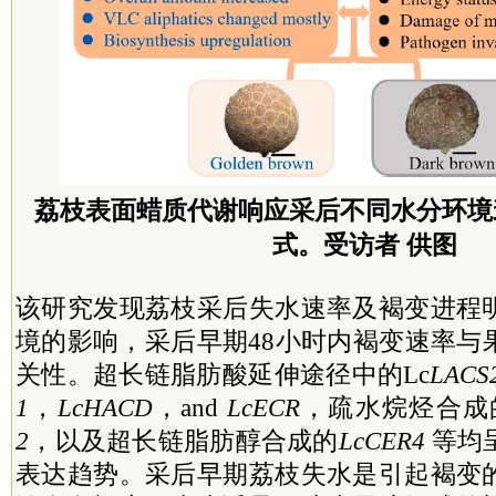
荔枝表面蜡质代谢响应采后不同水分环境
式。受访者 供图
该研究发现荔枝采后失水速率及褐变进程
境的影响，采后早期48小时内褐变速率与
关性。超长链脂肪酸延伸途径中的Lc
LACS
1
，
LcHACD
，and
LcECR
，疏水烷烃合成
2
，以及超长链脂肪醇合成的
LcCER4
等均
表达趋势。采后早期荔枝失水是引起褐变