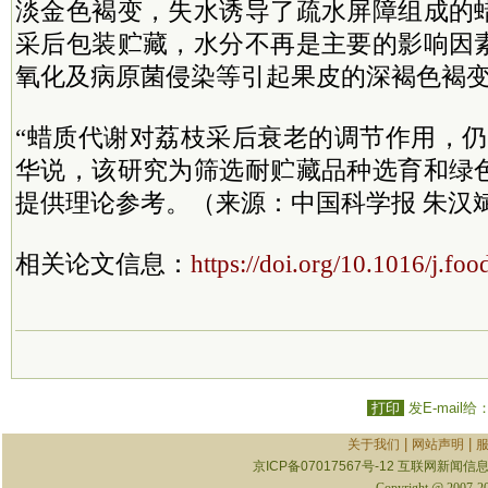
淡金色褐变，失水诱导了疏水屏障组成的
采后包装贮藏，水分不再是主要的影响因
氧化及病原菌侵染等引起果皮的深褐色褐
“蜡质代谢对荔枝采后衰老的调节作用，仍
华说，该研究为筛选耐贮藏品种选育和绿
提供理论参考。（来源：中国科学报 朱汉
相关论文信息：
https://doi.org/10.1016/j.f
打印
发E-mail给
|
|
关于我们
网站声明
京ICP备07017567号-12
互联网新闻信息服