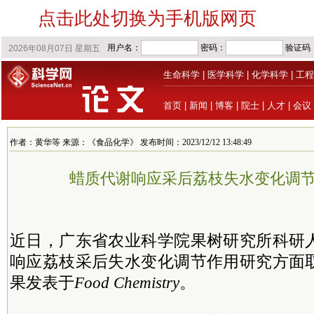
点击此处切换为手机版网页
生命科学
|
医学科学
|
化学科学
|
工程
首页
|
新闻
|
博客
|
院士
|
人才
|
会议
作者：黄华等 来源：《食品化学》 发布时间：2023/12/12 13:48:49
蜡质代谢响应采后荔枝失水变化调
近日，广东省农业科学院果树研究所科研
响应荔枝采后失水变化调节作用研究方面
果发表于
Food Chemistry
。