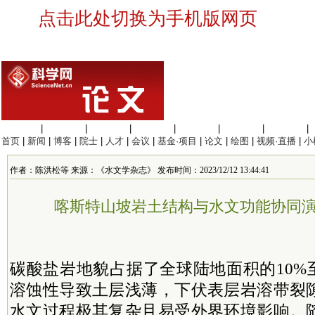
点击此处切换为手机版网页
生命科学
|
医学科学
|
化学科学
|
工程材料
|
信息科学
|
地球科学
|
数理科学
|
首页
|
新闻
|
博客
|
院士
|
人才
|
会议
|
基金·项目
|
论文
|
绘图
|
视频·直播
|
小
作者：陈洪松等 来源：《水文学杂志》 发布时间：2023/12/12 13:44:41
喀斯特山坡岩土结构与水文功能协同
碳酸盐岩地貌占据了全球陆地面积的10%
溶蚀性导致土层浅薄，下伏表层岩溶带裂
水文过程极其复杂且易受外界环境影响。