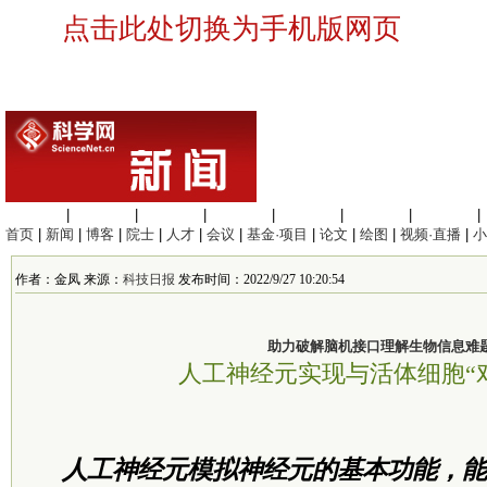
点击此处切换为手机版网页
生命科学
|
医学科学
|
化学科学
|
工程材料
|
信息科学
|
地球科学
|
数理科学
|
首页
|
新闻
|
博客
|
院士
|
人才
|
会议
|
基金·项目
|
论文
|
绘图
|
视频·直播
|
小
作者：金凤 来源：
科技日报
发布时间：2022/9/27 10:20:54
助力破解脑机接口理解生物信息难
人工神经元实现与活体细胞“
人工神经元模拟神经元的基本功能，能