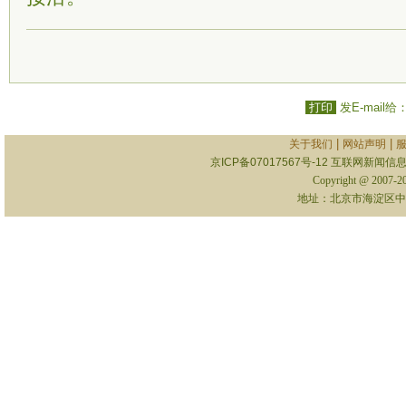
打印
发E-mail给
|
|
关于我们
网站声明
京ICP备07017567号-12
互联网新闻信息服
Copyright @ 2007-
地址：北京市海淀区中关村