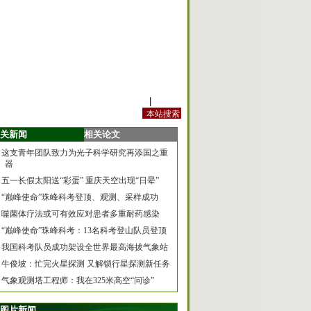
站内规定
|
手机版
关新闻
相关论文
这支青年团队致力为光子科学研究再添国之重
器
五一长假太阳送“彩蛋” 重庆天空出现“日晕”
“巅峰使命”珠峰科考登顶、观测、采样成功
噬菌体疗法或可有效应对患者多重耐药感染
“巅峰使命”珠峰科考：13名科考登山队员登顶
我国科考队员成功架设全世界最高海拔气象站
牛俊坡：忙完火星探测 又解锁行星探测新任务
气象观测塔工程师：我在325米高空“问诊”
图片新闻