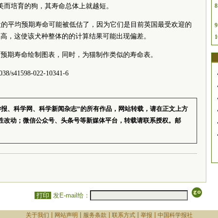
类审美而培育的狗，其寿命总体上就越短。
8
斗牛犬的平均预期寿命可能被低估了，因为它们是目前英国最受欢迎的
9
过高，这使该犬种整体的的计算结果可能出现偏差。
1
的预期寿命绘制图表，同时，为猫制作类似的寿命表。
8/s41598-022-10341-6
学报、科学网、科学新闻杂志”的所有作品，网站转载，请在正文上方
性改动；微信公众号、头条号等新媒体平台，转载请联系授权。邮
打印
发E-mail给：
|
|
|
|
|
关于我们
网站声明
服务条款
联系方式
举报
中国科学报社