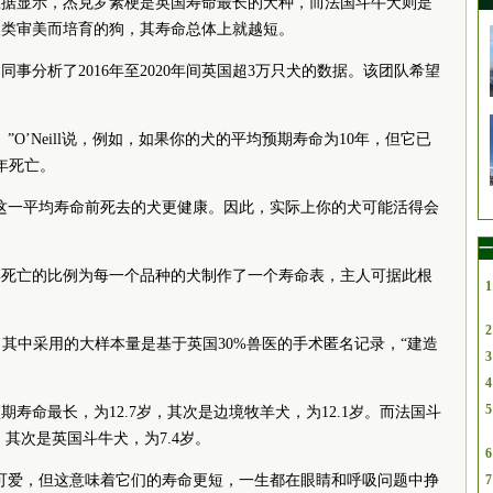
数据显示，杰克罗素梗是英国寿命最长的犬种，而法国斗牛犬则是
人类审美而培育的狗，其寿命总体上就越短。
ll和同事分析了2016年至2020年间英国超3万只犬的数据。该团队希望
O’Neill说，例如，如果你的犬的平均预期寿命为10年，但它已
年死亡。
这一平均寿命前死去的犬更健康。因此，实际上你的犬可能活得会
一
年死亡的比例为每一个品种的犬制作了一个寿命表，主人可据此根
1
2
研究，其中采用的大样本量是基于英国30%兽医的手术匿名记录，“建造
3
4
5
寿命最长，为12.7岁，其次是边境牧羊犬，为12.1岁。而法国斗
，其次是英国斗牛犬，为7.4岁。
6
可爱，但这意味着它们的寿命更短，一生都在眼睛和呼吸问题中挣
7