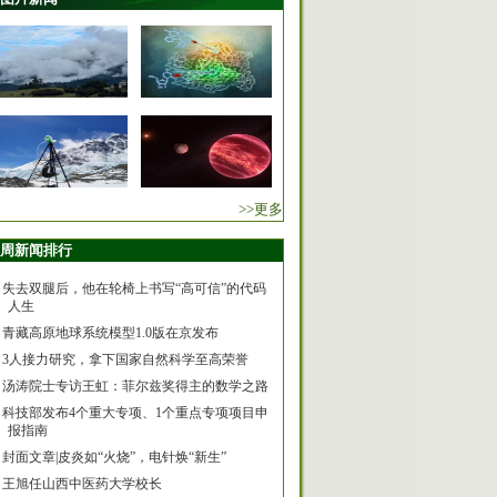
>>更多
周新闻排行
失去双腿后，他在轮椅上书写“高可信”的代码
人生
青藏高原地球系统模型1.0版在京发布
3人接力研究，拿下国家自然科学至高荣誉
汤涛院士专访王虹：菲尔兹奖得主的数学之路
科技部发布4个重大专项、1个重点专项项目申
报指南
封面文章|皮炎如“火烧”，电针焕“新生”
王旭任山西中医药大学校长