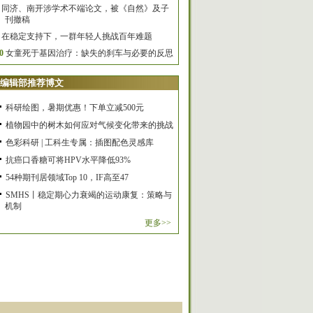
同济、南开涉学术不端论文，被《自然》及子
刊撤稿
在稳定支持下，一群年轻人挑战百年难题
0
女童死于基因治疗：缺失的刹车与必要的反思
编辑部推荐博文
科研绘图，暑期优惠！下单立减500元
植物园中的树木如何应对气候变化带来的挑战
色彩科研 | 工科生专属：插图配色灵感库
抗癌口香糖可将HPV水平降低93%
54种期刊居领域Top 10，IF高至47
SMHS丨稳定期心力衰竭的运动康复：策略与
机制
更多>>