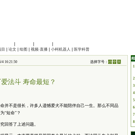
信息科学
|
地球科学
|
数理科学
|
管理综合
项目
|
论文
|
绘图
|
视频·直播
|
小柯机器人
|
医学科普
相
6:21:50
选择字号：
小
中
大
1
2
可爱法斗 寿命最短？
3
4
5
寿命并不是很长，许多人遗憾爱犬不能陪伴自己一生。那么不同品
6
为“短命”？
7
8
研究回答了上述问题。