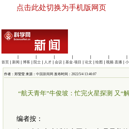
点击此处切换为手机版网页
生命科学
|
医学科学
|
化学科学
|
工程材料
|
信息科学
|
地球科学
|
数理科学
|
首页
|
新闻
|
博客
|
院士
|
人才
|
会议
|
基金·项目
|
论文
|
绘图
|
视频·直播
|
小
作者：郑莹莹 来源：
中国新闻网
发布时间：2022/5/4 13:46:07
“航天青年”牛俊坡：忙完火星探测 又“
编者按：