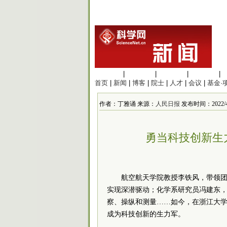
生命科学
|
医学科学
|
化学科学
|
工程材料
|
首页
|
新闻
|
博客
|
院士
|
人才
|
会议
|
基金·
作者：丁雅诵 来源：
人民日报
发布时间：2022/4/2
勇当科技创新生
航空航天学院教授李铁风，带领团
实现深潜驱动；化学系研究员冯建东
察、操纵和测量……如今，在浙江大
成为科技创新的生力军。