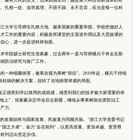
国、服务人民的意义，也深刻感受到，越是重大科技创新成果的研
惑。扎根一处、追求真理、不骄不躁、永不言弃，应当是每一位科
浙江大学引导师生扎根大地、服务国家的重要举措。学校把做好人
人才工作的重要内容，积极发挥课堂的主渠道作用以及大思政课的
的信心，进一步促进科研创新。
技术学院硕士研究生张家豪，过去两年一直与导师楼兵干奔走在新
枯病防治研究与推广工作。
的一种细菌病害，被果农视为果树“癌症”。2019年起，楼兵干持续
枝枯病的解决方案，扭转了当地病害肆虐的局面。
真正感受到学以致用的成就感，感受到我们的技术被大家需要的幸
大地上”，张家豪决定毕业后去新疆，继续从事果树病虫害防治工
生产力。
大学的发展始终与国家发展、民族复兴同频共振。”浙江大学
党委
书记
“国之大者”，奋力“走在前列”，以更高质量、更加卓越、更受尊
学前列迈出坚定步伐。