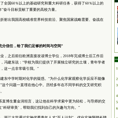
了全国60％以上的基础研究和重大科研任务，获得了60％以上的
年”奋斗目标贡献了重要的高校力量。
就折射出我国高校瞄准世界科技前沿、聚焦国家战略需要、奋战在
。
充分信任，给了我们足够的时间与空间”
毕业，之后前往欧洲直接攻读博士学位，2018年完成博士后工作后
一
，冯建东说：“学校为我们提供了开展独立研究的土壤，青年学者
，这一点非常吸引我。”
1
建东中学时期对化学的疑惑。“为什么化学家观察化学反应不能像
2
”这个问题一直埋在他心中。历经多年在不同学科的交叉研究积
3
法。
4
系直博生董金润坦言，这让他在科学求索中更为轻松，与导师的交
5
立‘科研审美’，帮助我们找到自己的兴趣与方向。”
6
，浙江大学通过实施优秀青年人才“
百人
计划”，优化实施预聘长聘