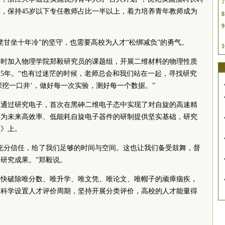
7
，保持45岁以下专任教师占比一半以上，着力培养青年教师成为
8
9
凳甘坐十年冷”的坚守，也需要高校为人才“松绑减负”的勇气。
1
假时加入物理学院郑毅研究员的课题组，开展二维材料的物理性质
5年。“也有过迷茫的时候，老师总会和我们站在一起，寻找研究
深挖一口井’，做好每一次实验，测好每一个数据。”
毅通过研究电子，首次在黑砷二维电子态中实现了对自旋的高速精
将为未来高效率、低能耗自旋电子器件的研制提供坚实基础，研究
然》上。
充分信任，给了我们足够的时间与空间。这也让我们备受鼓舞，督
研究成果。”郑毅说。
加快破除唯分数、唯升学、唯文凭、唯论文、唯帽子的顽瘴痼疾，
，科学设置人才评价周期，坚持开展分类评价，高校的人才能量得