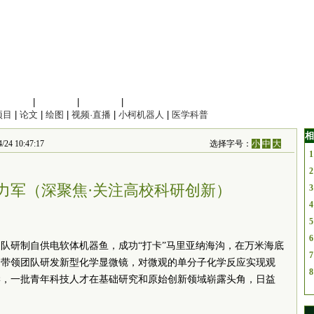
信息科学
|
地球科学
|
数理科学
|
管理综合
项目
|
论文
|
绘图
|
视频·直播
|
小柯机器人
|
医学科普
相
4 10:47:17
选择字号：
小
中
大
1
2
力军（深聚焦·关注高校科研创新）
3
4
5
6
队研制自供电软体机器鱼，成功“打卡”马里亚纳海沟，在万米海底
7
，带领团队研发新型化学显微镜，对微观的单分子化学反应实现观
8
学，一批青年科技人才在基础研究和原始创新领域崭露头角，日益