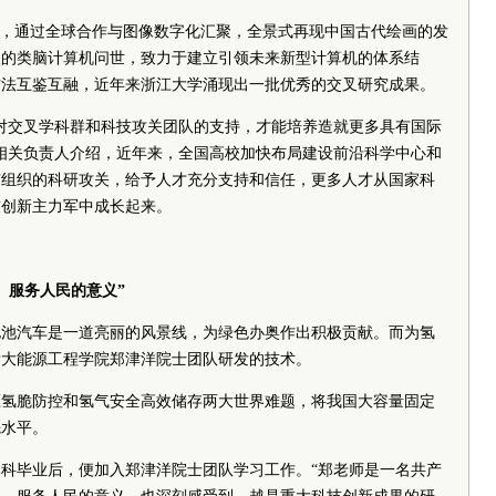
7年，通过全球合作与图像数字化汇聚，全景式再现中国古代绘画的发
级的类脑计算机问世，致力于建立引领未来新型计算机的体系结
方法互鉴互融，近年来浙江大学涌现出一批优秀的交叉研究成果。
对交叉学科群和科技攻关团队的支持，才能培养造就更多具有国际
相关负责人介绍，近年来，全国高校加快布局建设前沿科学中心和
有组织的科研攻关，给予人才充分支持和信任，更多人才从国家科
技创新主力军中成长起来。
、服务人民的意义”
料电池汽车是一道亮丽的风景线，为绿色办奥作出积极贡献。而为氢
浙大能源工程学院郑津洋
院士
团队研发的技术。
高压氢脆防控和氢气安全高效储存两大世界难题，将我国大容量固定
先水平。
本科毕业后，便加入郑津洋
院士
团队学习工作。“郑老师是一名
共产