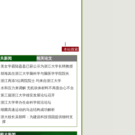
站内规定
|
手机版
关新闻
相关论文
美女学霸陆盈盈已获公示为浙江大学长聘教授
胡海岚任浙江大学脑科学与脑医学学院院长
浙江再添5位两院院士 均来自浙江大学
水和压力来调解 无机块体材料不再面合心不合
第三届浙江大学雄安发展论坛召开
浙江大学举办生命科学前沿论坛
细菌高速运动的马达结构成功解析
浙大校长吴朝晖：为建设科技强国提供独特支
撑
图片新闻