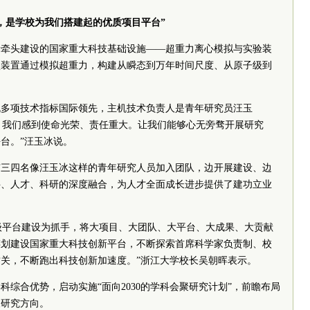
，是学校为我们搭建起的优质项目平台”
士
牵头建设的国家重大科技基础设施——超重力离心模拟与实验装
项装置通过模拟超重力，构建从瞬态到万年时间尺度、从原子级到
机多项技术指标国际领先，主机技术负责人是青年研究员汪玉
中，我们感到使命光荣、责任重大。让我们能够心无旁骛开展研究
台。”汪玉冰说。
有三四名像汪玉冰这样的青年研究人员加入团队，边开展建设、边
科、人才、科研的深度融合，为人才全面成长进步提供了建功立业
能级平台建设为抓手，将大项目、大团队、大平台、大成果、大贡献
谋划建设国家重大科技创新平台，不断探索首席科学家负责制、校
关，不断跑出科技创新加速度。”浙江大学校长吴朝晖表示。
科综合优势，启动实施“面向2030的学科会聚研究计划”，前瞻布局
叉研究方向。