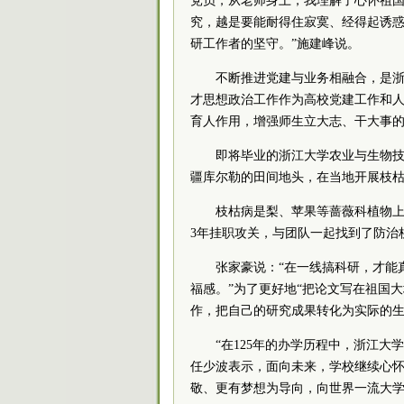
党
员，从老师身上，我理解了心怀祖
究，越是要能耐得住寂寞、经得起诱
研工作者的坚守。”施建峰说。
不断推进党建与业务相融合，是
才思想政治工作作为高校党建工作和
育人作用，增强师生立大志、干大事
即将毕业的浙江大学农业与生物
疆库尔勒的田间地头，在当地开展枝
枝枯病是梨、苹果等蔷薇科植物上
3年挂职攻关，与团队一起找到了防治
张家豪说：“在一线搞科研，才能
福感。”为了更好地“把论文写在祖国
作，把自己的研究成果转化为实际的
“在125年的办学历程中，浙江
任少波表示，面向未来，学校继续心怀
敬、更有梦想为导向，向世界一流大