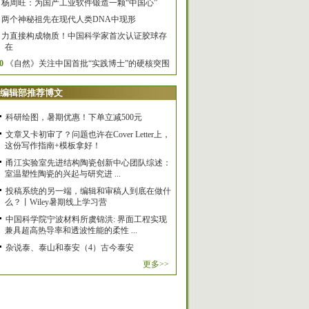
杨周旺：为国产工业软件锻造一颗“中国心”
两个神秘祖先在现代人类DNA中现形
力直接构成物质！中国科学家首次认证胶球存
在
0
《自然》关注中国首批“实践博士”的硬核突围
编辑部推荐博文
科研绘图，暑期优惠！下单立减500元
文章又卡初审了？问题也许在Cover Letter上，
这份写作指南+模板拿好！
甬江实验室先进结构陶瓷创新中心团队综述：
室温塑性陶瓷的兴起与研究进 ...
投稿系统的另一端，编辑和审稿人到底在做什
么？丨Wiley暑期线上学习营
中国科学院宁波材料所虞锦洪: 界面工程实现
兼具超高热导率和透波性能的柔性 ...
杂说泰、泰山和泰安（4）古今泰安
更多>>