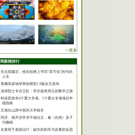
>>更多
周新闻排行
失去双腿后，他在轮椅上书写“高可信”的代码
人生
青藏高原地球系统模型1.0版在京发布
汤涛院士专访王虹：菲尔兹奖得主的数学之路
科技部发布4个重大专项、1个重点专项项目申
报指南
王旭任山西中医药大学校长
同济、南开涉学术不端论文，被《自然》及子
刊撤稿
女童死于基因治疗：缺失的刹车与必要的反思