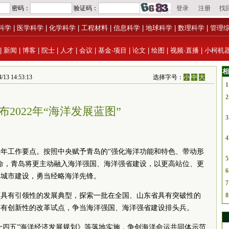
科学
|
医学科学
|
化学科学
|
工程材料
|
信息科学
|
地球科学
|
数理科学
|
管理
|
新闻
|
博客
|
院士
|
人才
|
会议
|
基金·项目
|
论文
|
绘图
|
视频·直播
|
小柯机
相
14:53:13
选择字号：
小
中
大
1
2
布2022年“海洋发展蓝图”
3
4
22年工作要点。按照中央赋予青岛的“强化海洋功能和特色、带动形
5
命，青岛将更主动融入海洋强国、海洋强省建设，以更高站位、更
6
洋城市建设，勇当经略海洋先锋。
7
面具有引领性的发展典型，探索一批在全国、山东省具有突破性的
8
具有创新性的改革试点，争当海洋强国、海洋强省建设排头兵。
“十四五”海洋经济发展规划》等落地实施，争创海洋命运共同体示范