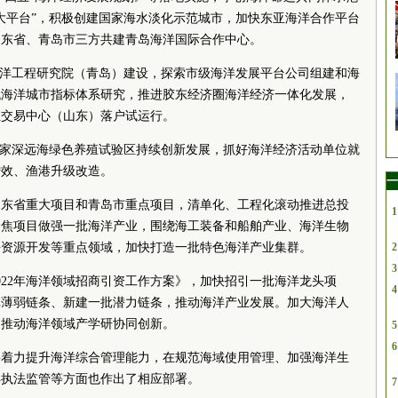
大平台”，积极创建国家海水淡化示范城市，加快东亚海洋合作平台
山东省、青岛市三方共建青岛海洋国际合作中心。
海洋工程研究院（青岛）建设，探索市级海洋发展平台公司组建和海
代海洋城市指标体系研究，推进胶东经济圈海洋经济一体化发展，
汇交易中心（山东）落户试运行。
国家深远海绿色养殖试验区持续创新发展，抓好海洋经济活动单位就
增效、渔港升级改造。
一
山东省重大项目和青岛市重点项目，清单化、工程化滚动推进总投
1
。聚焦项目做强一批海洋产业，围绕海工装备和船舶产业、海洋生物
海资源开发等重点领域，加快打造一批特色海洋产业集群。
2
3
022年海洋领域招商引资工作方案》，加快招引一批海洋龙头项
4
批薄弱链条、新建一批潜力链条，推动海洋产业发展。加大海洋人
，推动海洋领域产学研协同创新。
5
6
将着力提升海洋综合管理能力，在规范海域使用管理、加强海洋生
洋执法监管等方面也作出了相应部署。
7