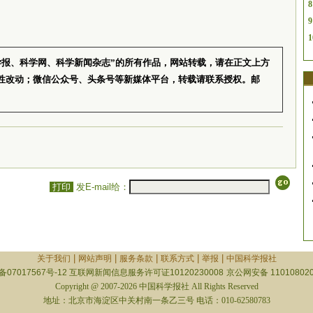
8
9
1
学报、科学网、科学新闻杂志”的所有作品，网站转载，请在正文上方
性改动；微信公众号、头条号等新媒体平台，转载请联系授权。邮
打印
发E-mail给：
|
|
|
|
|
关于我们
网站声明
服务条款
联系方式
举报
中国科学报社
备07017567号-12
互联网新闻信息服务许可证10120230008
京公网安备 110108020
Copyright @ 2007-2026 中国科学报社 All Rights Reserved
地址：北京市海淀区中关村南一条乙三号 电话：010-62580783