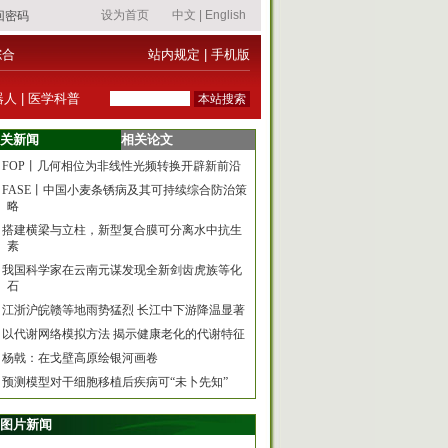
综合
站内规定
|
手机版
器人
|
医学科普
关新闻
相关论文
FOP丨几何相位为非线性光频转换开辟新前沿
FASE丨中国小麦条锈病及其可持续综合防治策
略
搭建横梁与立柱，新型复合膜可分离水中抗生
素
我国科学家在云南元谋发现全新剑齿虎族等化
石
江浙沪皖赣等地雨势猛烈 长江中下游降温显著
以代谢网络模拟方法 揭示健康老化的代谢特征
杨戟：在戈壁高原绘银河画卷
预测模型对干细胞移植后疾病可“未卜先知”
图片新闻