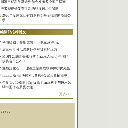
国家自然科学基金委员会发布多个项目指南
声带损伤修复有了新的非注射治疗策略
0
2026年度黑龙江省自然科学基金拟资助项目公
示
编辑部推荐博文
科研绘图，暑期优惠！下单立减500元
甜菜根汁可以缓解怀孕对肾脏的压力
MDPI 2026参会旅行奖 (Travel Award) 中国区
获奖名单公布！
濒危活化石ELF理论重塑濒危物种保护优先级
IEEE出版+EI快检索，8-9月会议合集征稿中
年度Top 10榜单 | Taylor & Francis科学与技术领
域中国作者最受欢迎 ...
更多>>
32783