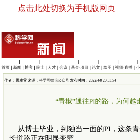
点击此处切换为手机版网页
生命科学
|
医学科学
|
化学科学
|
工程材料
|
信息科学
|
地球科学
|
数理科学
|
首页
|
新闻
|
博客
|
院士
|
人才
|
会议
|
基金·项目
|
论文
|
绘图
|
视频·直播
|
小
作者：孟凌霄 来源：
科学网微信公众号
发布时间：2022/4/8 20:33:54
“青椒”通往PI的路，为何越
从博士毕业，到独当一面的PI，这条
长道路正在明显变窄。