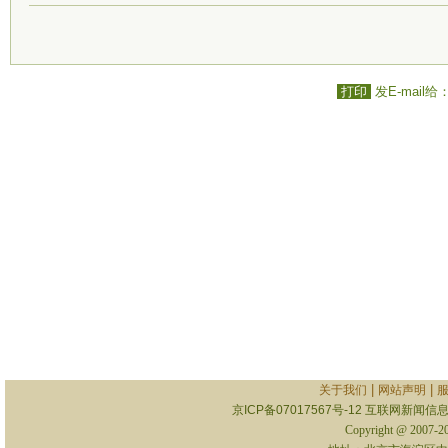
打印
发E-mail给
|
|
关于我们
网站声明
京ICP备07017567号-12
互联网新闻信息服
Copyright @ 2007-