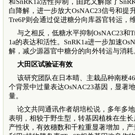
和SnRK1a活性抑制，由此又解除了SnRK
白降解，进一步放大OsNAC23信号和提升
Tre6P则会通过促进糖分向库器官转运，
与之相反，低糖水平抑制OsNAC23和Tr
1a的表达和活性。SnRK1a进一步加速OsNA
解，减少源器官中糖分的向外转运与消耗
大田区试验证有效
该研究团队在日本晴、主栽品种南粳46
个背景中过量表达OsNAC23基因，显著地
量。
论文共同通讯作者胡培松说，多年多地
表明，相较于野生型，转基因植株在生长
产性状，有效穗数和千粒重显著增加，产量提升