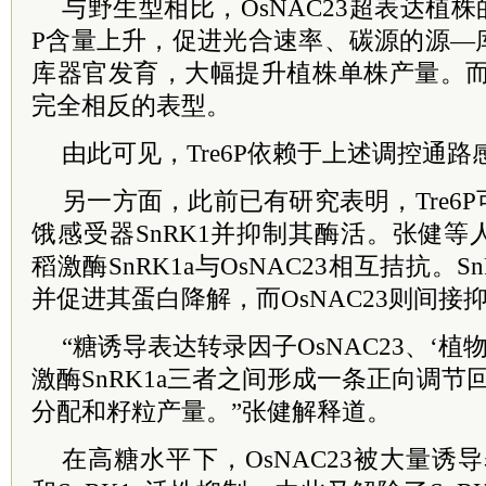
与野生型相比，OsNAC23超表达植株
P含量上升，促进光合速率、碳源的源—
库器官发育，大幅提升植株单株产量。而os
完全相反的表型。
由此可见，Tre6P依赖于上述调控通
另一方面，此前已有研究表明，Tre6
饿感受器SnRK1并抑制其酶活。张健
稻激酶SnRK1a与OsNAC23相互拮抗。Sn
并促进其蛋白降解，而OsNAC23则间接抑
“糖诱导表达转录因子OsNAC23、‘植物
激酶SnRK1a三者之间形成一条正向调
分配和籽粒产量。”张健解释道。
在高糖水平下，OsNAC23被大量诱导