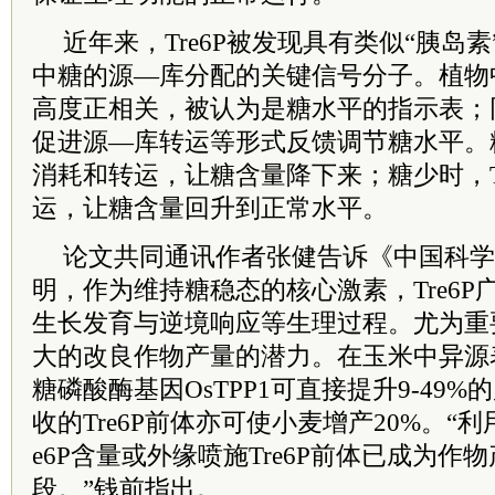
近年来，Tre6P被发现具有类似“胰岛
中糖的源—库分配的关键信号分子。植物中
高度正相关，被认为是糖水平的指示表；同
促进源—库转运等形式反馈调节糖水平。糖
消耗和转运，让糖含量降下来；糖少时，T
运，让糖含量回升到正常水平。
论文共同通讯作者张健告诉《中国科学
明，作为维持糖稳态的核心激素，Tre6
生长发育与逆境响应等生理过程。尤为重要
大的改良作物产量的潜力。在玉米中异源表
糖磷酸酶基因OsTPP1可直接提升9-49
收的Tre6P前体亦可使小麦增产20%。“
e6P含量或外缘喷施Tre6P前体已成为作
段。”钱前指出。