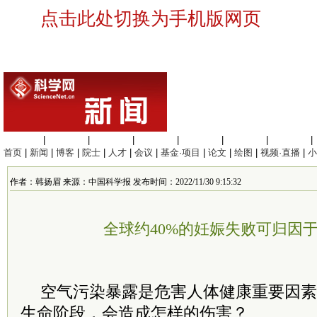
点击此处切换为手机版网页
生命科学
|
医学科学
|
化学科学
|
工程材料
|
信息科学
|
地球科学
|
数理科学
|
首页
|
新闻
|
博客
|
院士
|
人才
|
会议
|
基金·项目
|
论文
|
绘图
|
视频·直播
|
小
作者：韩扬眉 来源：中国科学报 发布时间：2022/11/30 9:15:32
全球约40%的妊娠失败可归因于P
空气污染暴露是危害人体健康重要因素
生命阶段，会造成怎样的伤害？