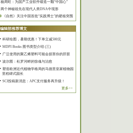
杨周旺：为国产工业软件锻造一颗“中国心”
两个神秘祖先在现代人类DNA中现形
0
《自然》关注中国首批“实践博士”的硬核突围
编辑部推荐博文
科研绘图，暑期优惠！下单立减500元
MDPI Books 图书类型介绍 (三)
广泛使用的聚乙烯塑料可能会损害你的肝脏
波尔图：杜罗河畔的惊魂与治愈
塑造欧洲近代植物学格局的马德里皇家植物园
里程碑式园长
SCI投稿新消息：APC支付服务再升级！
更多>>