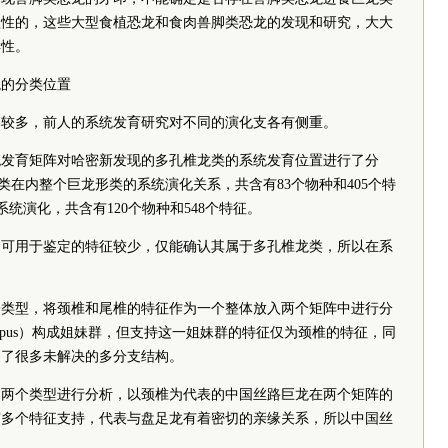
植性的，这些大型食植恐龙和食肉兽脚类恐龙的发现和研究，大大
样性。
龙的分类位置
比较多，前人的系统发育研究对不同的演化支各有侧重。
系统发育矩阵对哈密新发现的多孔椎龙类的系统发育位置进行了分
椎龙类在内整个巨龙形类的系统演化关系，共含有83个物种和405个特
的系统演化，共含有120个物种和548个特征。
，可用于鉴定的特征较少，仅能确认其属于多孔椎龙类，所以在系
一类型，将颈椎和尾椎的特征作为一个整体放入两个矩阵中进行分
lopus）构成姐妹群，但支持这一姐妹群的特征仅为颈椎的特征，同
加了很多未解决的多分支结构。
为两个类型进行分析，以颈椎为代表的中国丝路巨龙在两个矩阵的
有多个特征支持，代表与盘足龙有着密切的亲缘关系，所以中国丝