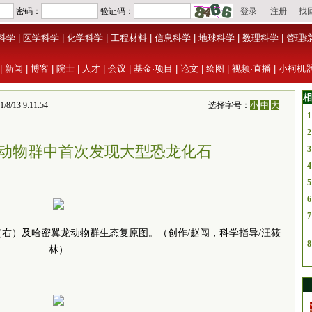
科学
|
医学科学
|
化学科学
|
工程材料
|
信息科学
|
地球科学
|
数理科学
|
管理
|
新闻
|
博客
|
院士
|
人才
|
会议
|
基金·项目
|
论文
|
绘图
|
视频·直播
|
小柯机
相
3 9:11:54
选择字号：
小
中
大
1
2
动物群中首次发现大型恐龙化石
3
4
5
6
7
右）及哈密翼龙动物群生态复原图。（创作/赵闯，科学指导/汪筱
8
林）