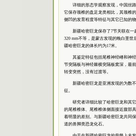
详细的形态学观察发现，中国丝路
它保存颈椎的盘足龙类相比，其颈椎的
侧凹的发育程度等特征与其它已知的
新疆哈密巨龙保存了7节关联在一起
320 mm不等，是蒙古发现的晚白垩
疆哈密巨龙的体长约为17米。
其鉴定特征包括尾椎神经嵴和神
节突隔板与神经棘横突隔板窝深，最
转变突然，没有过渡等。
新疆哈密巨龙是亚洲发现的为数
征。
研究者详细比较了哈密巨龙和其
的尾椎椎体、尾椎椎体侧面接近腹部
着明显的差别。与新疆哈密巨龙共同
道的兽脚类恐龙化石。
由于在新疆哈密巨龙的骨骼上未