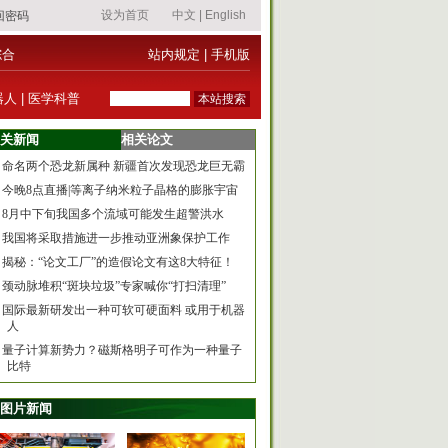
综合
站内规定
|
手机版
器人
|
医学科普
关新闻
相关论文
命名两个恐龙新属种 新疆首次发现恐龙巨无霸
今晚8点直播|等离子纳米粒子晶格的膨胀宇宙
8月中下旬我国多个流域可能发生超警洪水
我国将采取措施进一步推动亚洲象保护工作
揭秘：“论文工厂”的造假论文有这8大特征！
颈动脉堆积“斑块垃圾”专家喊你“打扫清理”
国际最新研发出一种可软可硬面料 或用于机器
人
量子计算新势力？磁斯格明子可作为一种量子
比特
图片新闻