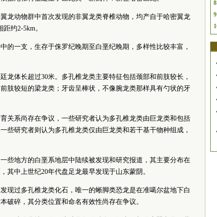
8
9
密翼龙动物群中首次发现的非翼龙类脊椎动物，均产自于哈密翼龙
1
约2-5km。
类中的一支，生存于侏罗纪晚期至白垩纪晚期，多样性比较丰富，
廷龙体长超过30米。多孔椎龙类主要特征包括颈部和前肢较长，
、前肢较短的梁龙类；牙齿呈棒状，不像腕龙类那样具有勺状的牙
发育关系尚存在争议，一些研究者认为多孔椎龙类由巨龙类和包括
另一些研究者则认为多孔椎龙类仅由巨龙类和若干基干物种组成，
国一些地方的白垩系地层中陆续被发现和研究报道，其主要分布在
，其中上世纪20年代盘足龙最早发现于山东蒙阴。
有发现过多孔椎龙类化石，唯一的蜥脚类恐龙是在准噶尔盆地下白
标本破碎，其分类位置和命名有效性尚存在争议。