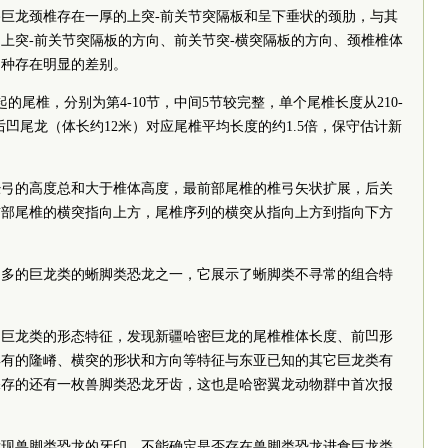
巨龙颈椎存在一厚的上突-前关节突隔板和呈下垂状的颈肋，与其
上突-前关节突隔板的方向、前关节突-横突隔板的方向、颈椎椎体
物种存在明显的差别。
的尾椎，分别为第4-10节，中间5节较完整，单个尾椎长度从210-
世后凹尾龙（体长约12米）对应尾椎平均长度的约1.5倍，保守估计新
经弓的高度总和大于椎体高度，最前部尾椎的椎弓矢状扩展，后关
前部尾椎的横突指向上方，尾椎序列的横突从指向上方到指向下方
不多的巨龙类的蜥脚类恐龙之一，它展示了蜥脚类不寻常的组合特
它巨龙类的形态特征，发现新疆哈密巨龙的尾椎椎体长度、前凹形
具有的隆嵴、横突的形状和方向等特征与东亚已知的其它巨龙类有
保存的还有一枚兽脚类恐龙牙齿，这也是哈密翼龙动物群中首次报
发现兽脚类恐龙的牙印，不能确定是否存在兽脚类恐龙进食巨龙类