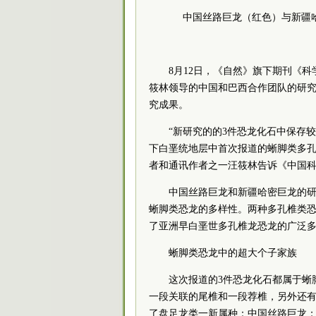
中国丝路巨龙（红色）与新疆哈密巨
8月12日，《自然》旗下期刊《
筱林领导的中国和巴西合作团队的研
究成果。
“新研究的的3件恐龙化石中保存
下白垩统地层中首次报道的蜥脚类多孔
者和通讯作者之一汪筱林告诉《中国
中国丝路巨龙和新疆哈密巨龙的
蜥脚类恐龙的多样性。两种多孔椎类
了亚洲早白垩世多孔椎龙恐龙的广泛
蜥脚类恐龙中的超大个子家族
这次报道的3件恐龙化石都属于蜥
一段关联的尾椎和一段荐椎，另外还
了盘足龙类一新属种：中国丝路巨龙