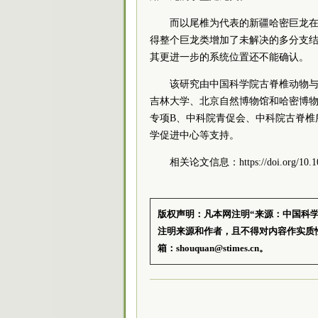
而以尾椎为代表的新疆哈密巨龙
得整个巨龙类增加了未解决的多分支
其更进一步的系统位置还不能确认。
该研究由中国科学院古脊椎动物与
吉林大学、北京自然博物馆和哈密博
专项B、
中科院
青促会、
中科院
古脊椎
学促进中心等支持。
相关论文信息：https://doi.org/10.103
版权声明：凡本网注明“来源：中国科
注明来源和作者，且不得对内容作实质
箱：shouquan@stimes.cn。