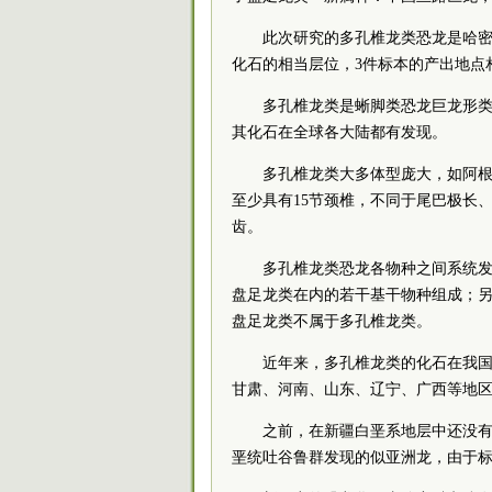
此次研究的多孔椎龙类恐龙是哈
化石的相当层位，3件标本的产出地点相距
多孔椎龙类是蜥脚类恐龙巨龙形
其化石在全球各大陆都有发现。
多孔椎龙类大多体型庞大，如阿根
至少具有15节颈椎，不同于尾巴极长
齿。
多孔椎龙类恐龙各物种之间系统
盘足龙类在内的若干基干物种组成；
盘足龙类不属于多孔椎龙类。
近年来，多孔椎龙类的化石在我
甘肃、河南、山东、辽宁、广西等地区
之前，在新疆白垩系地层中还没
垩统吐谷鲁群发现的似亚洲龙，由于