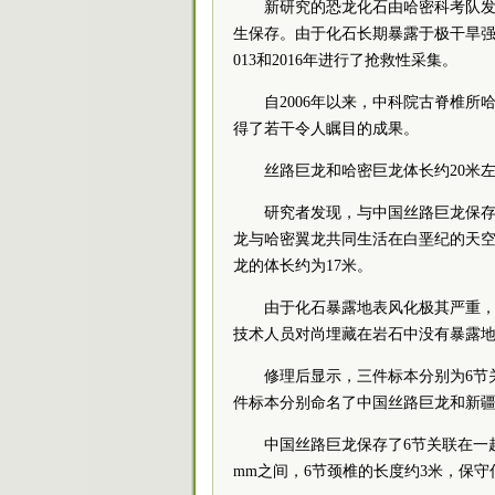
新研究的恐龙化石由哈密科考队
生保存。由于化石长期暴露于极干旱强
013和2016年进行了抢救性采集。
自2006年以来，
中科院
古脊椎所
得了若干令人瞩目的成果。
丝路巨龙和哈密巨龙体长约20米
研究者发现，与中国丝路巨龙保
龙与哈密翼龙共同生活在白垩纪的天空
龙的体长约为17米。
由于化石暴露地表风化极其严重
技术人员对尚埋藏在岩石中没有暴露
修理后显示，三件标本分别为6节
件标本分别命名了中国丝路巨龙和新
中国丝路巨龙保存了6节关联在一起的
mm之间，6节颈椎的长度约3米，保守