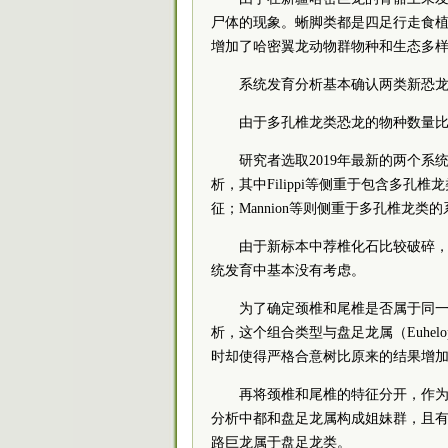
尸体的现象。蜥脚类都是四足行走食
增加了哈密翼龙动物群物种和生态多
系统发育分析基本确认两类新恐
由于多孔椎龙类恐龙的物种数量
研究者选取2019年最新的两个
析，其中Filippi等侧重于包含多孔
征；Mannion等则侧重于多孔椎龙类
由于新标本中荐椎化石比较破碎
统发育中基本没有考虑。
为了确定颈椎和尾椎是否属于同
析，这个组合类型与盘足龙属（Euhe
时却使得严格合意树比原来的结果增
再将颈椎和尾椎的特征分开，作
分析中都和盘足龙属构成姐妹群，且
路巨龙属于盘足龙类。