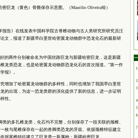
龙（黄色）骨骼保存示意图。（Maurilio Oliveira绘）
科学报告》在线发表中国科学院古脊椎动物与古人类研究所研究员汪
究论文，报道了新疆早白垩世哈密翼龙动物群中恐龙化石的最新研
较好的两件分别被命名为中国丝路巨龙与新疆哈密巨龙，这是新疆
一
椎龙类恐龙，也是哈密翼龙动物群恐龙化石的首次报道。”第一作
1
科学报》。
2
研究增加了哈密翼龙动物群的多样性，同时也增加了我国早白垩世
3
恐龙的出现，为这一恐龙类群的演化提供了新的信息，进一步证明
多样性。
4
5
6
脚类的多孔椎龙类，化石均不完整，分别保存了一段关联的颈椎、
7
有一枚与尾椎保存在一起的兽脚类恐龙的牙齿。依据颈椎特征建立
；依据尾椎特征建立了巨龙类一新属种：新疆哈密巨龙。