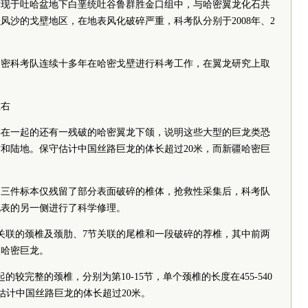
发现于吐哈盆地下白垩统吐谷鲁群胜金口组中，与哈密翼龙化石共
风沙的戈壁地区，在地表风化破碎严重，科考队分别于2008年、2
哈密科考队连续十多年在哈密戈壁进行科考工作，在翼龙研究上取
左右
存在一起的还有一残破的哈密翼龙下颌，说明这些大型的巨龙类恐
和陆地。保守估计中国丝路巨龙的体长超过20米，而新疆哈密巨
，三件标本仅残留了部分表面破碎的椎体，抢救性采集后，科考队
地表的另一侧进行了科学修理。
关联的颈椎及颈肋、7节关联的尾椎和一段破碎的荐椎，其中前两
疆哈密巨龙。
较完整的颈椎，分别为第10-15节，单个颈椎的长度在455-540
估计中国丝路巨龙的体长超过20米。