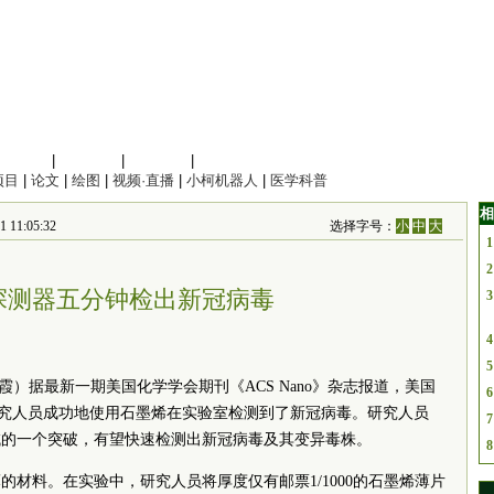
信息科学
|
地球科学
|
数理科学
|
管理综合
项目
|
论文
|
绘图
|
视频·直播
|
小柯机器人
|
医学科普
相
11:05:32
选择字号：
小
中
大
1
2
探测器五分钟检出新冠病毒
3
4
5
霞
）据最新一期美国化学学会期刊《ACS Nano》杂志报道，美国
6
研究人员成功地使用石墨烯在实验室检测到了新冠病毒。研究人员
7
域的一个突破，有望快速检测出新冠病毒及其变异毒株。
8
材料。在实验中，研究人员将厚度仅有邮票1/1000的石墨烯薄片