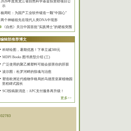
2026年度黑龙江省自然科学基金拟资助项目公
示
杨周旺：为国产工业软件锻造一颗“中国心”
两个神秘祖先在现代人类DNA中现形
0
《自然》关注中国首批“实践博士”的硬核突围
编辑部推荐博文
科研绘图，暑期优惠！下单立减500元
MDPI Books 图书类型介绍 (三)
广泛使用的聚乙烯塑料可能会损害你的肝脏
波尔图：杜罗河畔的惊魂与治愈
塑造欧洲近代植物学格局的马德里皇家植物园
里程碑式园长
SCI投稿新消息：APC支付服务再升级！
更多>>
32783