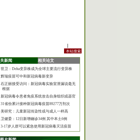
站内规定
|
手机版
关新闻
相关论文
世卫：Delta变异株成为全球主要流行变异株
辉瑞疫苗可中和新冠病毒新变异
石正丽接受访问：新冠病毒实验室泄漏说毫无
根据
新冠病毒令患者免疫系统攻击自身组织或器官
31省份累计接种新冠病毒疫苗89277万剂次
美研究：儿童新冠传染性或与成人一样高
卫健委：12日新增确诊34例 其中本土6例
3-17岁人群可以紧急使用新冠病毒灭活疫苗
图片新闻