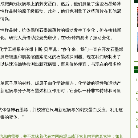
计成靶向冠状病毒上的刺突蛋白。然后，他们测量了这些石墨烯薄
阴性样品时的原子级振动。此外，他们也测量了这些薄片在其他冠
的情况。
阳性样品时，抗体偶联石墨烯薄片的振动发生了变化，但在接触新
化。研究人员借助拉曼光谱仪，在5分钟内测出了振动变化。
院化学工程系主任维卡斯·贝里说：“多年来，我们一直在开发石墨烯
探测癌细胞和肌萎缩侧索硬化的石墨烯探测器。现在我们研制出了
可以快速准确地检测出新冠病毒，而且价格便宜，与现在的很多检
一
1
的单原子厚的材料。碳原子由化学键相连，化学键的弹性和运动产
当新冠病毒分子与石墨烯相互作用时，它会以一种非常特殊和可量
2
3
抗体修饰石墨烯，并校准它只与新冠病毒的刺突蛋白反应。利用这
4
毒的变体。”
5
6
信息的需要，并不意味着代表本网站观点或证实其内容的真实性；如其