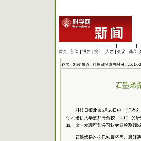
生命科学
|
医学科学
|
化学科学
|
工程材料
|
首页
|
新闻
|
博客
|
院士
|
人才
|
会议
|
基金·
作者：刘霞 来源：
科技日报
发布时间：2021/6/21 
石墨烯
科技日报北京6月20日电 （记者
刘
伊利诺伊大学芝加哥分校（UIC）的
称，这一发现可能是冠状病毒检测领
石墨烯是迄今已知最坚固、最纤薄的