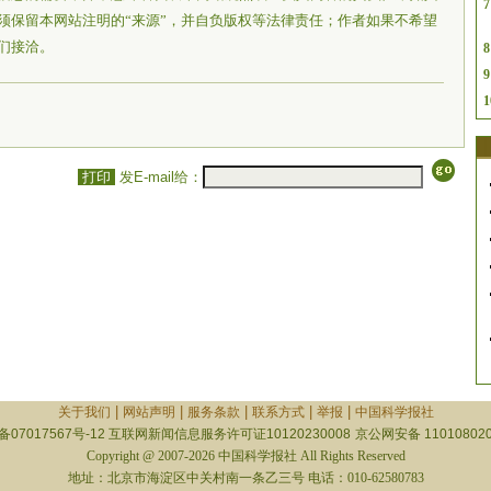
7
须保留本网站注明的“来源”，并自负版权等法律责任；作者如果不希望
们接洽。
8
9
1
打印
发E-mail给：
|
|
|
|
|
关于我们
网站声明
服务条款
联系方式
举报
中国科学报社
备07017567号-12
互联网新闻信息服务许可证10120230008
京公网安备 110108020
Copyright @ 2007-2026 中国科学报社 All Rights Reserved
地址：北京市海淀区中关村南一条乙三号 电话：010-62580783