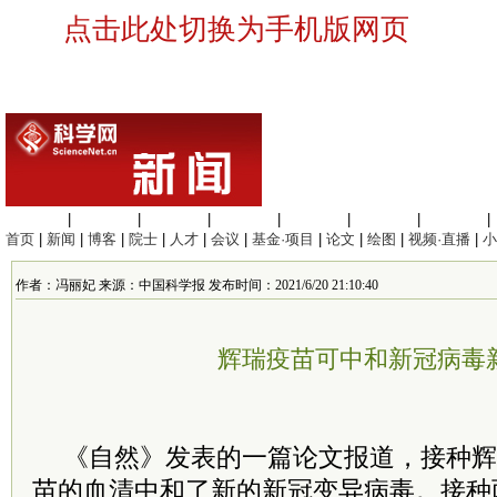
点击此处切换为手机版网页
生命科学
|
医学科学
|
化学科学
|
工程材料
|
信息科学
|
地球科学
|
数理科学
|
首页
|
新闻
|
博客
|
院士
|
人才
|
会议
|
基金·项目
|
论文
|
绘图
|
视频·直播
|
小
作者：冯丽妃 来源：中国科学报 发布时间：2021/6/20 21:10:40
辉瑞疫苗可中和新冠病毒
《自然》发表的一篇论文报道，接种辉瑞- 
苗的血清中和了新的新冠变异病毒。接种