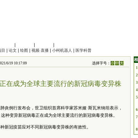
信息科学
|
地球科学
|
数理科学
|
管理综合
项目
|
论文
|
绘图
|
视频·直播
|
小柯机器人
|
医学科普
相
6/19 10:17:09
选择字号：
小
中
大
1
2
异株正在成为全球主要流行的新冠病毒变异株
3
4
5
冠肺炎例行发布会，世卫组织首席科学家苏米娅·斯瓦米纳坦表示，
6
强，这种变异新冠病毒正在成为全球主要流行的新冠病毒变异株。
7
各种新冠疫苗应对不同新冠病毒变异株的有效性。
8