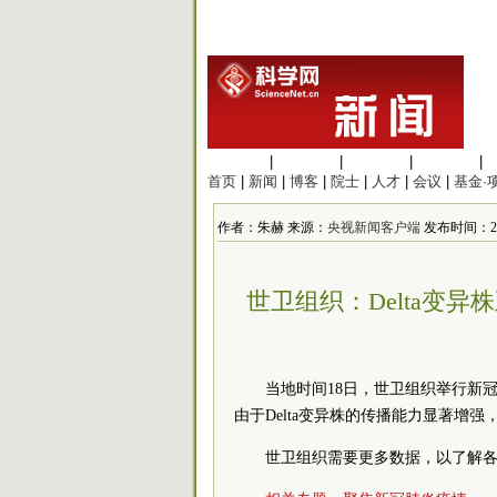
生命科学
|
医学科学
|
化学科学
|
工程材料
|
首页
|
新闻
|
博客
|
院士
|
人才
|
会议
|
基金·
作者：朱赫 来源：
央视新闻客户端
发布时间：2021/
世卫组织：Delta变
当地时间18日，世卫组织举行新
由于Delta变异株的传播能力显著增
世卫组织需要更多数据，以了解