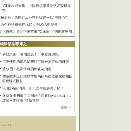
力直接构成物质！中国科学家首次认证胶球存
在
杨周旺：为国产工业软件锻造一颗“中国心”
两个神秘祖先在现代人类DNA中现形
0
《自然》关注中国首批“实践博士”的硬核突围
编辑部推荐博文
科研绘图，暑期优惠！下单立减500元
广泛使用的聚乙烯塑料可能会损害你的肝脏
波尔图：杜罗河畔的惊魂与治愈
塑造欧洲近代植物学格局的马德里皇家植物园
里程碑式园长
SCI投稿新消息：APC支付服务再升级！
文章又卡初审了？问题也许在Cover Letter上，
这份写作指南+模板拿好！
更多>>
32783