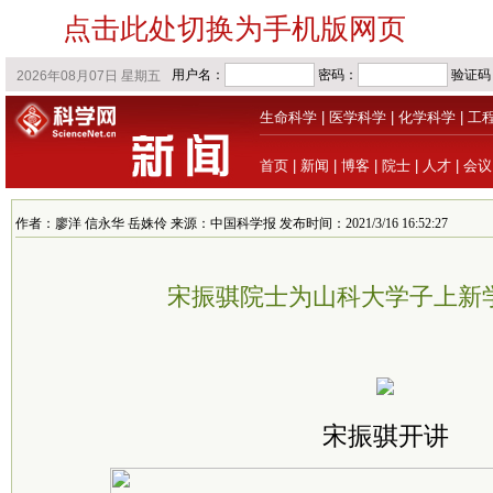
点击此处切换为手机版网页
生命科学
|
医学科学
|
化学科学
|
工
首页
|
新闻
|
博客
|
院士
|
人才
|
会议
作者：廖洋 信永华 岳姝伶 来源：中国科学报 发布时间：2021/3/16 16:52:27
宋振骐院士为山科大学子上新
宋振骐开讲