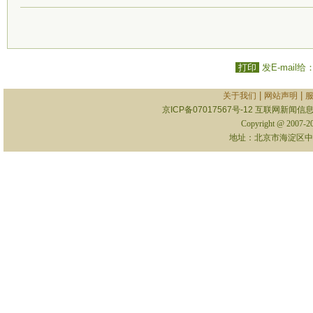
打印
发E-mail给
|
|
关于我们
网站声明
京ICP备07017567号-12
互联网新闻信息服
Copyright @ 2007-
地址：北京市海淀区中关村