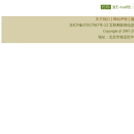
打印
发E-mail给
|
|
关于我们
网站声明
京ICP备07017567号-12
互联网新闻信息服
Copyright @ 2007-
地址：北京市海淀区中关村