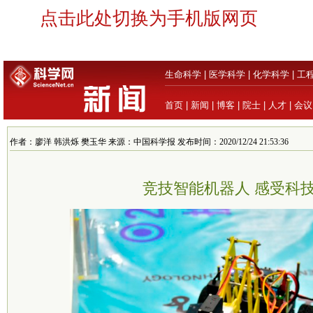
点击此处切换为手机版网页
生命科学
|
医学科学
|
化学科学
|
工
首页
|
新闻
|
博客
|
院士
|
人才
|
会议
作者：廖洋 韩洪烁 樊玉华 来源：中国科学报 发布时间：2020/12/24 21:53:36
竞技智能机器人 感受科