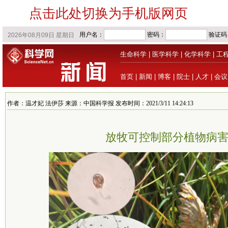
点击此处切换为手机版网页
生命科学
|
医学科学
|
化学科学
|
工
首页
|
新闻
|
博客
|
院士
|
人才
|
会议
作者：温才妃 法伊莎 来源：中国科学报 发布时间：2021/3/11 14:24:13
放牧可控制部分植物病