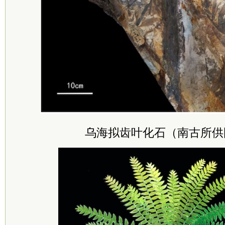
乌海拟齿叶化石（南古所供