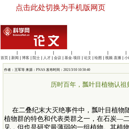
点击此处切换为手机版网页
生命科学
|
医学科学
|
化学科学
|
工程材料
|
信息科学
|
地球科学
|
数理科学
|
首页
|
新闻
|
博客
|
院士
|
人才
|
会议
|
基金·项目
|
论文
|
绘图
|
视频·直播
|
小
作者：王军等 来源：PNAS 发布时间：2021/3/10 10:50:40
历时百年，瓢叶目植物认祖
在二叠纪末大灭绝事件中，瓢叶目植物
植物群的特色和代表类群之一，在石炭—
见，但也是研究最薄弱的一组植物。其植