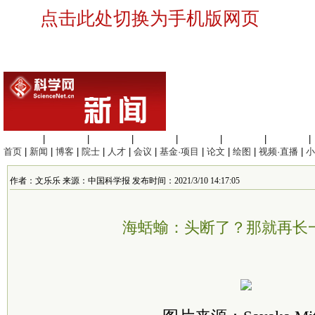
点击此处切换为手机版网页
生命科学
|
医学科学
|
化学科学
|
工程材料
|
信息科学
|
地球科学
|
数理科学
|
首页
|
新闻
|
博客
|
院士
|
人才
|
会议
|
基金·项目
|
论文
|
绘图
|
视频·直播
|
小
作者：文乐乐 来源：中国科学报 发布时间：2021/3/10 14:17:05
海蛞蝓：头断了？那就再长