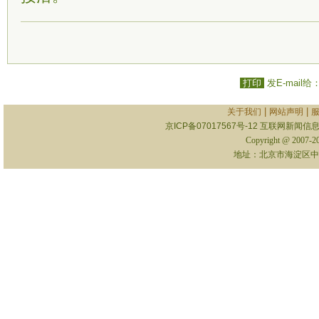
打印
发E-mail给
|
|
关于我们
网站声明
京ICP备07017567号-12
互联网新闻信息服
Copyright @ 2007-
地址：北京市海淀区中关村