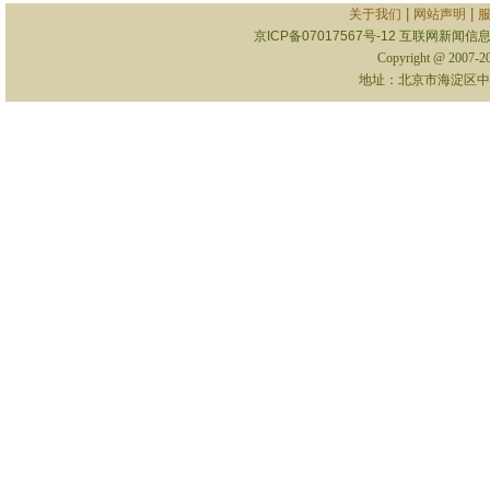
|
|
关于我们
网站声明
京ICP备07017567号-12
互联网新闻信息服
Copyright @ 2007-
地址：北京市海淀区中关村