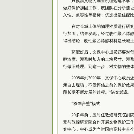
只摸清文物的病害机理远远不够
做好保护加固工作，该团队在分析遗
久性、兼容性等指标，优选出最佳配
在对长城土体的物理性质进行研
行加固，结果发现，经过改性聚乙烯
得出结论：改性聚乙烯醇材料是长城
药配好后，文保中心成员还要对
醇浓度、灌浆时加入的土块尺寸、灌
行做旧处理。到这一步，对文物的整
2008年到2020年，文保中心
亲自去现场，不仅评估之前的保护效
段长期不断发展的过程。”谌文武说。
“双剑合璧”模式
20多年前，应时任敦煌研究院副
辈与敦煌研究院合作开展文物保护工作
究中心，中心成为当时国内高校中首