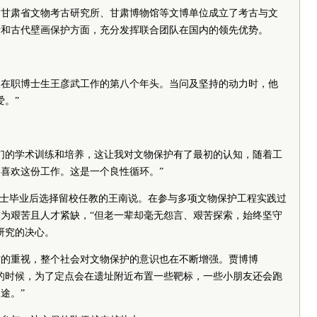
、甘肃省文物考古研究所、甘肃博物馆等文博单位成立了考古与文
寺和古代壁画保护方面，充分发挥联合团队在国内的领先优势。
8级在职博士生王彦武工作的第八个年头。当问及坚持的动力时，他
爱。”
们的学术训练和培养，这让我对文物保护有了最初的认知，随着工
喜欢这份工作。这是一个良性循环。”
0年博士毕业后选择留校任教的王南说。在参与多项文物保护工程实践过
为艰苦且人才紧缺，“但老一辈却毫无怨言、艰苦探索，始终坚守
研究的决心。
作的重视，整个社会对文物保护的意识也在不断增强。贾博博
的时候，为了定点会在遗址附近布置一些靶标，一些小朋友还会跑
途。”