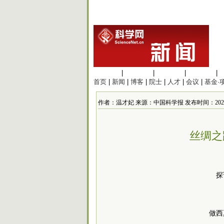
生命科学
|
医学科学
|
化学科学
|
工程材料
|
首页
|
新闻
|
博客
|
院士
|
人才
|
会议
|
基金·
作者：温才妃 来源：中国科学报 发布时间：2021/11/1
丝绸之
探
做西