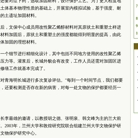
，还要对症下药，选取加固材料，设计保护工艺。为了更大程度地
7
址土体基本物理性质的基础上，开展室内模拟试验，基于强度、耐
比的土遗址加固材料。
8
9
究后，文保中心成员用改性聚乙烯醇材料对其原状土和重塑土样进
1
醇材料加固后，原状土和重塑土的强度都能得到明显的提高，由此
土体加固的理想材料。
每一个细节进行精细化设计，其中包括不同地方使用的改性聚乙烯
浆压力等。灌浆后，长城外貌会有改变，工作人员还需对加固区进
体修缮工作就基本完成了。
成员还对青海明长城进行多次复诊评估。“每到一个时间节点，我们都要
果，还要检测是否存在新的病害，对每一处文物的保护都要经历一
院长李最雄的邀请，以教授胡之德、张明泉、韩文峰为主的兰大前
。2003年，兰州大学和敦煌研究院联合组建兰州大学文物保护研
个文物保护研究中心。