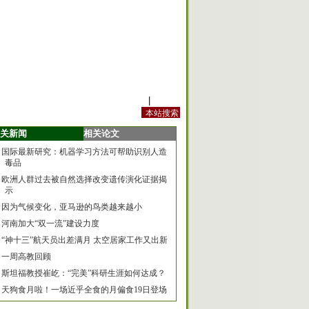
站内规定
|
手机版
关新闻
相关论文
国际最新研究：机器学习方法可帮助识别人造
毒品
欧洲人群过去被自然选择改变遗传演化证据揭
示
因为气候变化，亚马逊的鸟类越来越小
河南加大“双一流”建设力度
“神十三”航天员出差满月 太空居家工作又出新
一周高教回顾
斯坦福教授崔屹：“完美”科研生涯如何达成？
天狗食月啦！一场近乎全食的月偏食19日登场