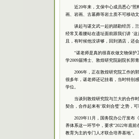
近20年来，文保中心成员悉心“
画、岩画、古墓葬等岩土质不可移动
谈起与谌文武一起的踏勘经历，兰
经常叉着腰站在遗址面前跟我们讲 ‘
且，有时候他没讲够，回到酒店，还会
“谌老师是真的很喜欢做文物保护
学2009届博士、敦煌研究院副院长郭
2006年，正在敦煌研究院工作
很多年，谌老师还记挂着，当时特别感
学位。
当谈到敦煌研究院与兰大的合作时
契合，合作起来有‘双剑合璧’之势，
2020年11月，国务院办公厅
养体系这一环节中，要求“2022年
教育为主的专门人才联合培养基地”。