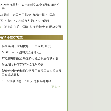
2026年度黑龙江省自然科学基金拟资助项目公
示
杨周旺：为国产工业软件锻造一颗“中国心”
两个神秘祖先在现代人类DNA中现形
0
《自然》关注中国首批“实践博士”的硬核突围
编辑部推荐博文
科研绘图，暑期优惠！下单立减500元
MDPI Books 图书类型介绍 (三)
广泛使用的聚乙烯塑料可能会损害你的肝脏
波尔图：杜罗河畔的惊魂与治愈
塑造欧洲近代植物学格局的马德里皇家植物园
里程碑式园长
SCI投稿新消息：APC支付服务再升级！
更多>>