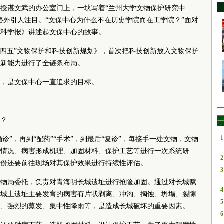
授谌文武的办公室门上，一块写着“兰州大学文物保护研究中
格外引人注目。“文保中心为什么不在历史学院而在工学院？”面对
国科学报》讲述起文保中心的故事。
“十四五”文物保护和科技创新规划》，首次把科技创新放入文物保护
创新能力进行了全链条布局。
机，是文保中心一直追求的目标。
的？
一
1
确诊”，再到“配药”“手术”，到最后“复诊”，每接手一处文物，文物
育情况、病害形成机理、加固材料、保护工艺等进行一次系统研
2
年份还要前往现场对其保护效果进行持续性评估。
3
省文物局委托，负责对青海明长城遗址进行抢险加固。通过对长城赋
4
长城土遗址主要发育的病害有片状剥离、冲沟、掏蚀、坍塌、裂隙
5
差、强烈的蒸发、集中性降雨等，是造成长城破坏的重要因素。
6