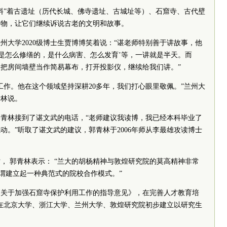
照料”着古遗址（历代长城、佛寺遗址、古城址等）、石窟寺、古代壁
文物，让它们继续诉说古老的文明和故事。
州大学2020级博士生贾博博笑着说：“谌老师特别善于讲故事，他
这是怎么修缮的，是什么病害、怎么发育’等，一讲就是半天。而
把房间墙壁当作简易幕布，打开投影仪，继续给我们讲。”
工作。他在这个领域坚持深耕20多年，我们打心眼里敬佩。”兰州大
青林说。
的郭青林接到了谌文武的电话，“老师建议我读博，我已经本科毕业了
动。”听取了谌文武的建议，郭青林于2006年师从李最雄攻读博士
， 郭青林表示： “兰大的胡杨精神与敦煌研究院的莫高精神非常
可谓建立起一种典范式的院校合作模式。”
发布《关于加强石窟寺保护利用工作的指导意见》，在完善人才教育培
底前在北京大学、浙江大学、兰州大学、敦煌研究院初步建立以研究生