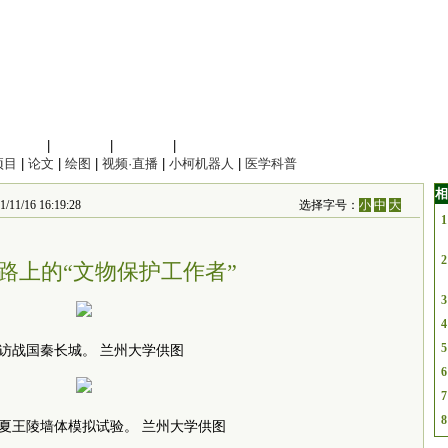
信息科学
|
地球科学
|
数理科学
|
管理综合
项目
|
论文
|
绘图
|
视频·直播
|
小柯机器人
|
医学科普
相
6 16:19:28
选择字号：
小
中
大
1
2
路上的“文物保护工作者”
3
4
5
访战国秦长城。 兰州大学供图
6
7
8
夏王陵墙体模拟试验。 兰州大学供图