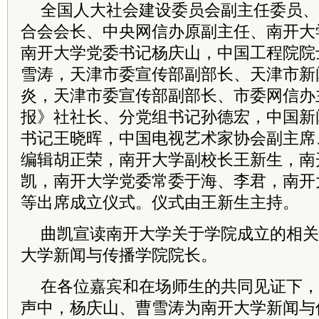
全国
人大
社会建设
委员
会副主任
委员
、
合会会长、中央网信办原副主任、南开大
南开大学
党委
书记
杨庆山，中国工程院
院
雪涛，天津市委宣传部副部长、天津市新
炎，天津市委宣传部副部长、市委网信办
报》社社长、分
党组
书记
孙德宏，中国新
书记
王晓晖，中国电视艺术家协会副
主席
编辑胡正荣，南开大学副校长王新生，南
凯，南开大学
党委
常委
于海、李君，南开
等出席成立仪式。仪式由王新生主持。
曲凯宣读南开大学关于学院成立的相关
大学新闻与传播学院
院长
。
在各位嘉宾和在场师生的共同见证下，
声中，杨庆山、曹雪涛为南开大学新闻与