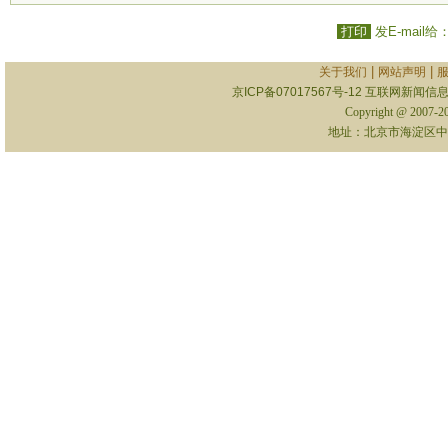
打印
发E-mail给
|
|
关于我们
网站声明
京ICP备07017567号-12
互联网新闻信息服
Copyright @ 2007-
地址：北京市海淀区中关村