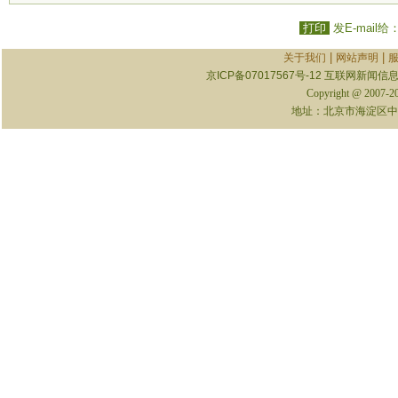
打印
发E-mail给
|
|
关于我们
网站声明
京ICP备07017567号-12
互联网新闻信息服
Copyright @ 2007-
地址：北京市海淀区中关村