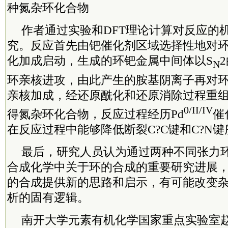
种氮杂环化合物
作者通过实验和DFT理论计算对反应的
究。反应首先由钯催化剂区域选择性地对环
化加成启动，生成的环钯金属中间体以S
N
环亲核进攻，由此产生的胺基阴离子再对环
亲核加成，经还原酰化和还原消除过程重组C
0/II/IV
得氮杂环化合物，反应过程经历Pd
催
在反应过程中能够降低断裂C?C键和C?N
最后，研究人员认为通过两种不同张力
合成化学中关于环的合成的重要研究进展
的合成提供新的思路和启示，有可能改变
析的固有逻辑。
南开大学元素有机化学国家重点实验室