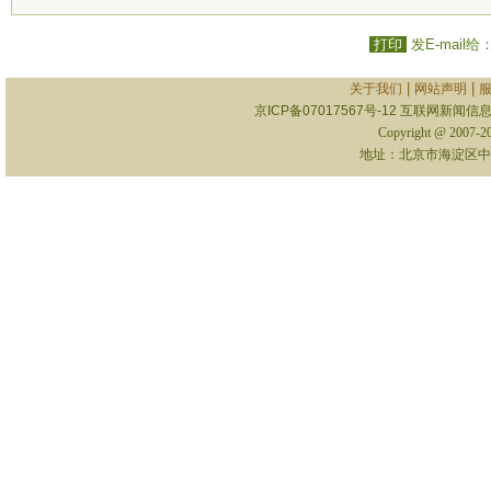
打印
发E-mail给
|
|
关于我们
网站声明
京ICP备07017567号-12
互联网新闻信息服
Copyright @ 2007-
地址：北京市海淀区中关村