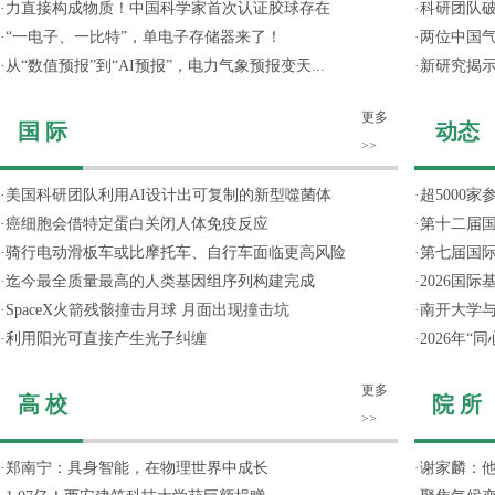
·
力直接构成物质！中国科学家首次认证胶球存在
·
科研团队破
·
“一电子、一比特”，单电子存储器来了！
·
两位中国气
·
从“数值预报”到“AI预报”，电力气象预报变天...
·
新研究揭
更多
国 际
动态
>>
·
美国科研团队利用AI设计出可复制的新型噬菌体
·
超5000
·
癌细胞会借特定蛋白关闭人体免疫反应
·
第十二届
·
骑行电动滑板车或比摩托车、自行车面临更高风险
·
第七届国
·
迄今最全质量最高的人类基因组序列构建完成
·
2026国
·
SpaceX火箭残骸撞击月球 月面出现撞击坑
·
南开大学
·
利用阳光可直接产生光子纠缠
·
2026年
更多
高 校
院 所
>>
·
郑南宁：具身智能，在物理世界中成长
·
谢家麟：他