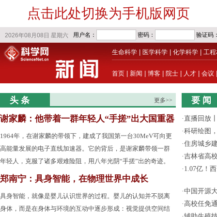
点击此处切换为手机版网页
生命科学
|
医学科学
|
化学科学
|
工程
首页
|
新闻
|
博客
|
院士
|
人才
|
会议
头 条
要 闻
更多>>
谢家麟：他带着一群年轻人“手搓”出大国重器
·
直播回放
·
科研绘图，
1964年，在谢家麟的带领下，建成了我国第一台30MeV可向更
·
住房城乡
高能量发展的电子直线加速器。它的背后，是谢家麟带领一群
·
吉林省高
年轻人，克服了诸多艰难险阻，用八年光阴“手搓”出的奇迹。
·
1.07亿
郑南宁：具身智能，在物理世界中成长
·
中国开源大
具身智能，就像是婴儿认识世界的过程。婴儿的认知并不脱离
·
高校任免通
身体，而是在身体与环境的互动中逐步形成：视觉提供空间结
·
辅助生殖