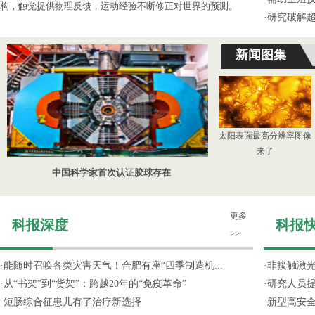
构，触觉提供物理反馈，运动经验不断修正对世界的预测。
·
研究破解超
新闻图集
太阳表面最高分辨率图像
来了
中国科学家首次认证胶球存在
更多
科报深度
科报
>>
·
能随时召唤各类灾害天气！合肥有座“四季制造机...
·
非接触激光
·
从“书架”到“货架”：跨越20年的“免疫革命”
·
研究人员提
·
短肠综合征患儿有了治疗新选择
·
新型高安全