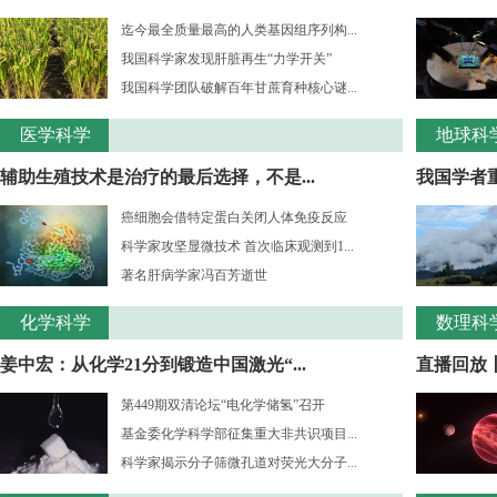
迄今最全质量最高的人类基因组序列构...
我国科学家发现肝脏再生“力学开关”
我国科学团队破解百年甘蔗育种核心谜...
医学科学
地球科
辅助生殖技术是治疗的最后选择，不是...
我国学者重
癌细胞会借特定蛋白关闭人体免疫反应
科学家攻坚显微技术 首次临床观测到1...
著名肝病学家冯百芳逝世
化学科学
数理科
姜中宏：从化学21分到锻造中国激光“...
直播回放丨
第449期双清论坛“电化学储氢”召开
基金委化学科学部征集重大非共识项目...
科学家揭示分子筛微孔道对荧光大分子...