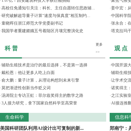
·
1.07亿！西安建筑科技大学获巨额捐赠
·
聚焦气候变
·
高校任免通知引关注：科长、主任自愿转任思政辅...
·
姜中宏：从
·
研究破解超导量子计算“速度与保真度”相互制约...
·
中国科学院
·
童晓晖任浙江师范大学党委副书记
·
张永合：在
·
我国学者重建嫦娥五号着陆区月壤完整演化史
·
塔克拉玛
更多
科 普
观 点
>>
·
辅助生殖技术是治疗的最后选择，不是第一选择
·
中国开源大
·
戴松恩：他让更多人吃上白面
·
辅助生殖
·
俞大鹏：量子计算，从理论构想到未来引擎
·
让学术交流
·
莫把渐进性创新当作贬义词
·
诺奖得主
·
汤涛院士专访王虹：菲尔兹奖得主的数学之路
·
之江实验
·
3人接力研究，拿下国家自然科学至高荣誉
·
AI接连推
生命科学
信息科
美国科研团队利用AI设计出可复制的新...
郑南宁：