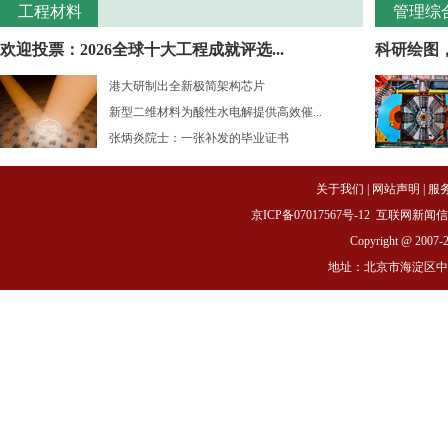
工程材料
管理综
欢迎投票：2026全球十大工程成就评选...
科研绘图
港大研制出全新极简架构芯片
新型二维材料为酸性水电解提供高效催...
张炳炎院士：一张补发的毕业证书
关于我们
|
网站声明
|
服
京ICP备07017567号-12
互联网新闻信息服务
Copyright @ 2007-
地址：北京市海淀区中关村