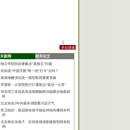
站内规定
|
手机版
关新闻
相关论文
独立学院转设要解决“真独立”问题
你知道“中国天眼”唯一的“打卡”点吗？
南海地幔演化统一模型取得重要突破
罗爱静：让智慧医疗打通救治“最后一公里”
华东理工发现具有促细胞黏附功能聚合物新材
料
北京拟在5年内基本消除重污染天气
世卫组织：新冠肺炎很可能会持续传播很长时
间
北京将在光电子、区块链领域新建新型研发机
构