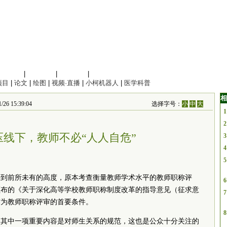
信息科学
|
地球科学
|
数理科学
|
管理综合
项目
|
论文
|
绘图
|
视频·直播
|
小柯机器人
|
医学科普
相
15:39:04
选择字号：
小
中
大
1
2
压线下，教师不必“人人自危”
3
4
5
升到前所未有的高度，原本考查衡量教师学术水平的教师职称评
6
颁布的《关于深化高等学校教师职称制度改革的指导意见（征求意
7
作为教师职称评审的首要条件。
8
，其中一项重要内容是对师生关系的规范，这也是公众十分关注的