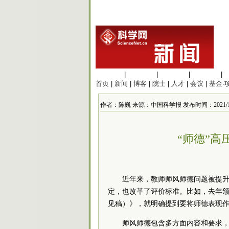
生命科学
|
医学科学
|
化学科学
|
工程材料
|
首页
|
新闻
|
博客
|
院士
|
人才
|
会议
|
基金·
作者：陈巍 来源：中国科学报 发布时间：2021/1/26 
“师德”高
近年来，教师师风师德问题被提
定，也改革了评价标准。比如，去年
见稿）》，就明确提到要将师德表现
师风师德包含多方面内容和要求