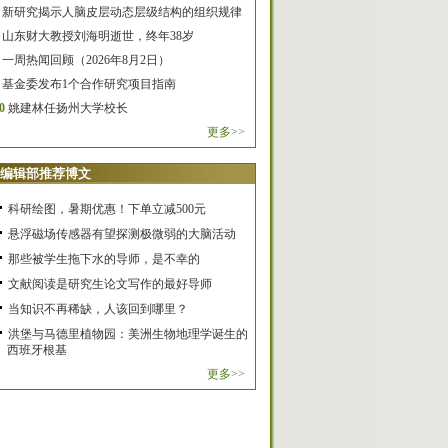
新研究揭示人脑皮层动态层级结构的组织规律
山东财大教授刘海明逝世，终年38岁
一周热闻回顾（2026年8月2日）
基金委发布1个合作研究项目指南
0
姚建林任扬州大学校长
更多>>
编辑部推荐博文
科研绘图，暑期优惠！下单立减500元
悬浮磁场传感器有望探测极微弱的大脑活动
那些被学生拖下水的导师，是不幸的
文献阅读是研究生论文写作的最好导师
当知识不再稀缺，人该回到哪里？
洪堡与马德里植物园：美洲生物地理学诞生的
西班牙根基
更多>>