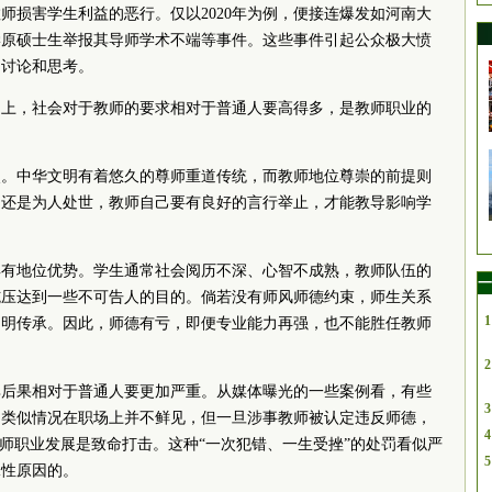
师损害学生利益的恶行。仅以2020年为例，便接连爆发如河南大
学原硕士生举报其导师学术不端等事件。这些事件引起公众极大愤
的讨论和思考。
题上，社会对于教师的要求相对于普通人要高得多，是教师职业的
点。中华文明有着悠久的尊师重道传统，而教师地位尊崇的前提则
问还是为人处世，教师自己要有良好的言行举止，才能教导影响学
具有地位优势。学生通常社会阅历不深、心智不成熟，教师队伍的
一
施压达到一些不可告人的目的。倘若没有师风师德约束，师生关系
1
文明传承。因此，师德有亏，即便专业能力再强，也不能胜任教师
2
其后果相对于普通人要更加严重。从媒体曝光的一些案例看，有些
3
，类似情况在职场上并不鲜见，但一旦涉事教师被认定违反师德，
4
教师职业发展是致命打击。这种“一次犯错、一生受挫”的处罚看似严
5
殊性原因的。