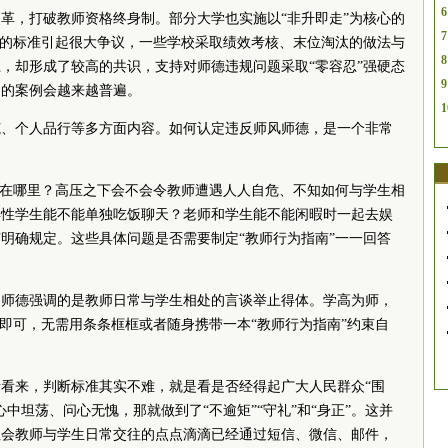
6
业改革，打破教师资格终身制。部分大学也实施以“非升即走”为核心的
7
”的标准引起很大争议，一些学校采取绩效考核、末位淘汰的做法与
8
，却形成了较高的共识，支持对师德违规问题采取“零容忍”强硬态
9
退的案例会越来越普遍。
1
范、个人品行等多方面内容。如何认定违反师风师德，是一个非常
界在哪里？高压之下会不会令教师遭遇人人自危、不知如何与学生相
异性学生能不能单独吃饭聊天？老师和学生能不能闲暇时一起去娱
明确规定。这些具体问题是否需要制定“教师行为指南”一一回答
，师德强调的是教师日常与学生相处的言谈举止得体。学高为师，
”即可，无需用条条框框或者随身携带一本“教师行为指南”约束自
看来，判断标准其实不难，就是看是否经得起广大人民群众“围
中坦荡、问心无愧，那就做到了“不逾矩”“守礼”和“身正”。这并
社会教师与学生日常交往的点点滴滴已经通过短信、微信、邮件，