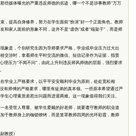
那些媒体曝光的严重违反师德的劣迹，哪一个不是涉事教师“万万
束，提高自身修养，努力在学生面前“扮演”好一个正面角色。教师
友和家人面前的形象不同，这并不是“虚伪”或者“端架子”，而是师
种现象是，个别研究生因为导师要求严格，学业或毕业压力过大出
学校交涉时，拿着师生平时交流的微信、短信记录作为证据，指责
的心理压力“不闻不问”，由此上升到违反师风师德的层面，强烈要求
。
生在学业上严格要求，以平平安安顺利毕业为原则，处处宽松相
，没有师傅的严格要求，哪里有徒弟的真本领。一些原本希望通过严
心学生心理素质差惹出问题而进退两难。这一现象值得我们关注。
为一名受世人尊重、被学生爱戴的好老师，就要遵守教师的职业道
施加于教师身上的枷锁镣铐，而是笼罩教师四周的光环彩霞，教师
院副教授）