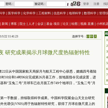
科学
|
医学科学
|
化学科学
|
工程材料
|
信息科学
|
地球科学
|
数理科学
|
管理
|
新闻
|
博客
|
院士
|
人才
|
会议
|
基金·项目
|
论文
|
绘图
|
视频·直播
|
小柯机
相
/22 11:41:23
选择字号：
小
中
大
1
2
月夜 研究成果揭示月球微尺度热辐射特性
3
4
5
6
)记者22日从中国国家航天局探月与航天工程中心获悉，嫦娥四号着陆
7
21时10分和14时06分完成第26月昼工作，按地面指令完成设置，进
8
和“玉兔二号”月球车已在月面工作749个地球日，“玉兔二号”月
的第一手数据，持续取得科学成果。中国
科学院
紫金山天文台研究
光谱仪(VNIS)用于热辐射特性研究，获得了月球在微尺度上的