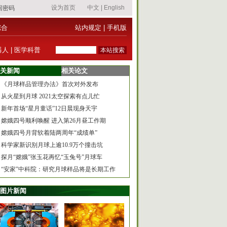
综合
站内规定
|
手机版
器人
|
医学科普
关新闻
相关论文
《月球样品管理办法》首次对外发布
从火星到月球 2021太空探索有点儿忙
新年首场“星月童话”12日晨现身天宇
嫦娥四号顺利唤醒 进入第26月昼工作期
嫦娥四号月背软着陆两周年“成绩单”
科学家新识别月球上逾10.9万个撞击坑
探月“嫦娥”张玉花再忆“玉兔号”月球车
“安家”中科院：研究月球样品将是长期工作
图片新闻