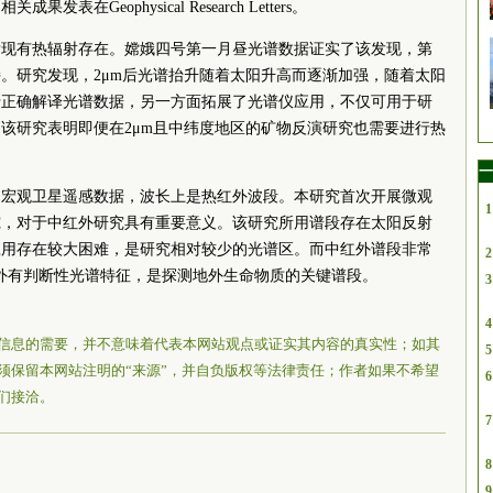
Geophysical Research Letters。
发现有热辐射存在。嫦娥四号第一月昼光谱数据证实了该发现，第
。研究发现，2μm后光谱抬升随着太阳升高而逐渐加强，随着太阳
于正确解译光谱数据，另一方面拓展了光谱仪应用，不仅可用于研
该研究表明即便在2μm且中纬度地区的矿物反演研究也需要进行热
一
是宏观卫星遥感数据，波长上是热红外波段。本研究首次开展微观
1
究，对于中红外研究具有重要意义。该研究所用谱段存在太阳反射
应用存在较大困难，是研究相对较少的光谱区。而中红外谱段非常
2
外有判断性光谱特征，是探测地外生命物质的关键谱段。
3
4
信息的需要，并不意味着代表本网站观点或证实其内容的真实性；如其
5
须保留本网站注明的“来源”，并自负版权等法律责任；作者如果不希望
6
们接洽。
7
8
9