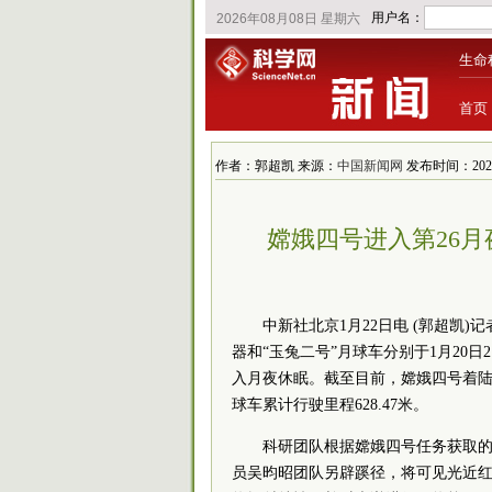
生命
首页
作者：郭超凯 来源：
中国新闻网
发布时间：2021/1
嫦娥四号进入第26
中新社北京1月22日电 (郭超凯
器和“玉兔二号”月球车分别于1月20日
入月夜休眠。截至目前，嫦娥四号着陆器
球车累计行驶里程628.47米。
科研团队根据嫦娥四号任务获取
员吴昀昭团队另辟蹊径，将可见光近红外