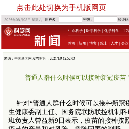
点击此处切换为手机版网页
生命科学
|
医学科学
|
化学科学
|
工
首页
|
新闻
|
博客
|
院士
|
人才
|
会议
来源：
中国新闻网
发布时间：2021/1/9 12:52:03
普通人群什么时候可以接种新冠疫苗
针对“普通人群什么时候可以接种新冠
生健康委副主任、
国务院
联防联控机制科
班负责人曾益新9日表示，疫苗的接种按