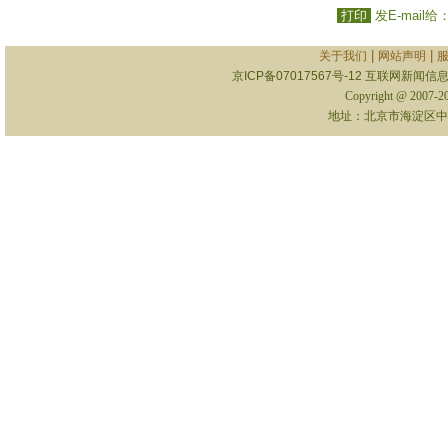
打印
发E-mail给
|
|
关于我们
网站声明
京ICP备07017567号-12
互联网新闻信息服
Copyright @ 2007-
地址：北京市海淀区中关村