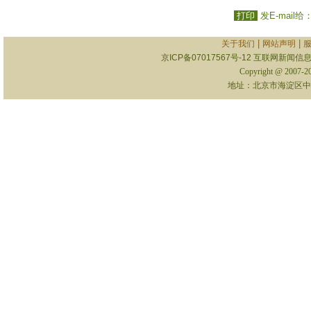
打印
发E-mail给
|
|
关于我们
网站声明
京ICP备07017567号-12
互联网新闻信息服
Copyright @ 2007-
地址：北京市海淀区中关村