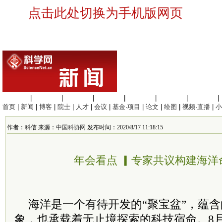
点击此处切换为手机版网页
生命科学
|
医学科学
|
化学科学
|
工程材料
|
信息科学
|
地球科学
|
数理科学
|
首页
|
新闻
|
博客
|
院士
|
人才
|
会议
|
基金·项目
|
论文
|
绘图
|
视频·直播
|
小
作者：科信 来源：
中国科协网
发布时间：2020/8/17 11:18:15
年会看点 ▎专家共议构建海洋
海洋是一个有待开发的“聚宝盆”，蕴
象，也承载着无止境探索的科技宿命。8月