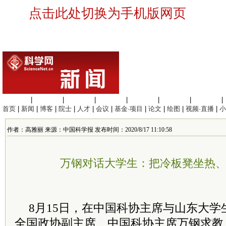
点击此处切换为手机版网页
生命科学
|
医学科学
|
化学科学
|
工程材料
|
信息科学
|
地球科学
|
数理科学
|
首页
|
新闻
|
博客
|
院士
|
人才
|
会议
|
基金·项目
|
论文
|
绘图
|
视频·直播
|
小
作者：高雅丽 来源：中国科学报 发布时间：2020/8/17 11:10:58
万钢对话大学生：把冷板凳坐热
8月15日，在中国科协主席与山东大
全国政协副主席、中国科协主席万钢求教