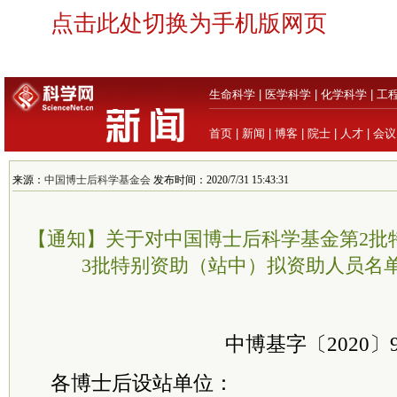
点击此处切换为手机版网页
生命科学
|
医学科学
|
化学科学
|
工
首页
|
新闻
|
博客
|
院士
|
人才
|
会议
来源：
中国博士后科学基金会
发布时间：2020/7/31 15:43:31
【通知】关于对中国博士后科学基金第2批
3批特别资助（站中）拟资助人员名
中博基字〔2020〕
各博士后设站单位：