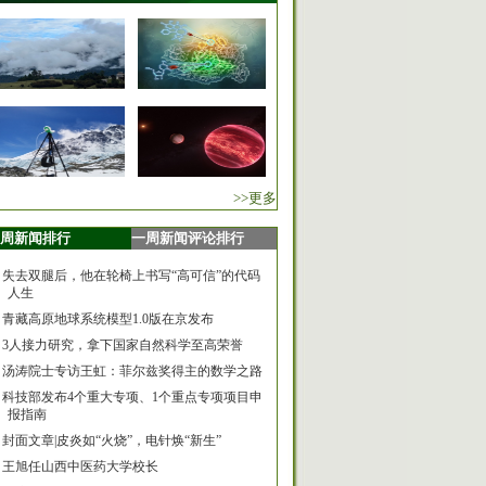
>>更多
周新闻排行
一周新闻评论排行
失去双腿后，他在轮椅上书写“高可信”的代码
人生
青藏高原地球系统模型1.0版在京发布
3人接力研究，拿下国家自然科学至高荣誉
汤涛院士专访王虹：菲尔兹奖得主的数学之路
科技部发布4个重大专项、1个重点专项项目申
报指南
封面文章|皮炎如“火烧”，电针焕“新生”
王旭任山西中医药大学校长