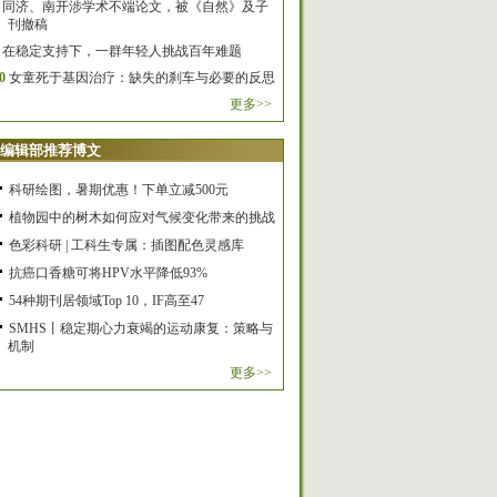
同济、南开涉学术不端论文，被《自然》及子
刊撤稿
在稳定支持下，一群年轻人挑战百年难题
0
女童死于基因治疗：缺失的刹车与必要的反思
更多>>
编辑部推荐博文
科研绘图，暑期优惠！下单立减500元
植物园中的树木如何应对气候变化带来的挑战
色彩科研 | 工科生专属：插图配色灵感库
抗癌口香糖可将HPV水平降低93%
54种期刊居领域Top 10，IF高至47
SMHS丨稳定期心力衰竭的运动康复：策略与
机制
更多>>