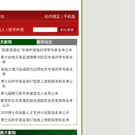
综合
站内规定
|
手机版
器人
|
医学科普
关新闻
相关论文
“固废资源化”专项申报项目评审专家名单公布
重大自然灾害监测预警与防范专项评审专家名
单
场地土壤污染成因与治理技术专项评审专家名
单
博士后科学基金第67批面上资助获资助名单公
布
第七届树兰医学奖被提名人名单公布
教育部在京直属高校全国脱贫攻坚奖推荐名单
公示
2020博士后创新人才支持计划获选名单公示
博士后科学基金第67批面上资助拟资助名单
图片新闻