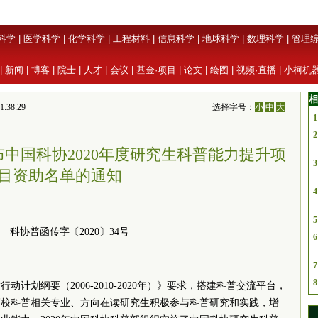
科学
|
医学科学
|
化学科学
|
工程材料
|
信息科学
|
地球科学
|
数理科学
|
管理
|
新闻
|
博客
|
院士
|
人才
|
会议
|
基金·项目
|
论文
|
绘图
|
视频·直播
|
小柯机
相
:38:29
选择字号：
小
中
大
1
2
中国科协2020年度研究生科普能力提升项
3
目资助名单的通知
4
5
科协普函传字〔2020〕34号
6
7
8
动计划纲要（2006-2010-2020年）》要求，搭建科普交流平台，
高校科普相关专业、方向在读研究生积极参与科普研究和实践，增