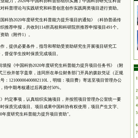
业能力，2020年中国科协科普部组织实施了中国科协研究生科普
优对科普理论与实践研究和科普创意创作实践两类项目进行资助。
国科协2020年度研究生科普能力提升项目的通知》（科协普函传
组织推荐申报，共收到114所高校和科研院所推荐申报项目491个。
以资助（附件1）。
工作，提供必要条件，指导和帮助受资助研究生开展项目研究工
费，督促学生按时保质完成项目。
0日前填报《中国科协2020年度研究生科普能力提升项目任务书》（附
一
式三份并签字盖章，连同所在单位财务部门开具的拨款凭证（正规
1
2100000400882110L，明细：项目费）寄送至项目管理办公
，待中期考核通过后再拨付50%。
2
3
书》约定事项，认真组织实施项目，并按照项目管理办公室统一要
4
按时保质完成项目。项目成果中国科协有权使用，项目产生文字、
5
20年度研究生科普能力提升项目资助”。
6
7