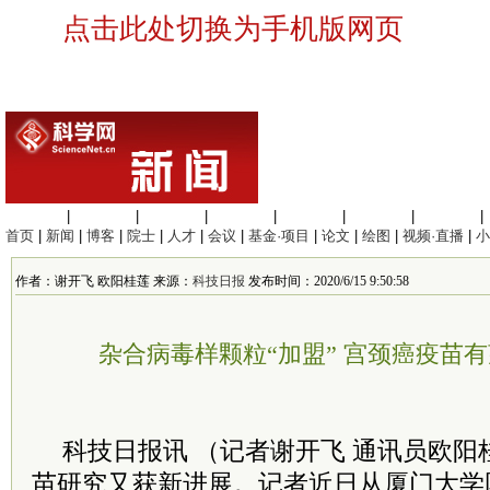
点击此处切换为手机版网页
生命科学
|
医学科学
|
化学科学
|
工程材料
|
信息科学
|
地球科学
|
数理科学
|
首页
|
新闻
|
博客
|
院士
|
人才
|
会议
|
基金·项目
|
论文
|
绘图
|
视频·直播
|
小
作者：谢开飞 欧阳桂莲 来源：
科技日报
发布时间：2020/6/15 9:50:58
杂合病毒样颗粒“加盟” 宫颈癌疫苗有望
科技日报讯 （记者谢开飞 通讯员欧
苗研究又获新进展。记者近日从厦门大学