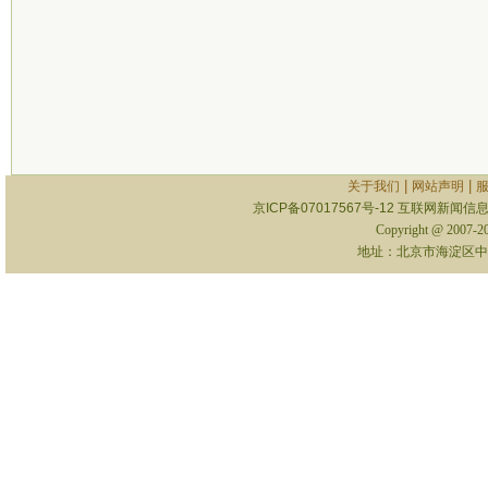
|
|
关于我们
网站声明
京ICP备07017567号-12
互联网新闻信息服
Copyright @ 2007-
地址：北京市海淀区中关村