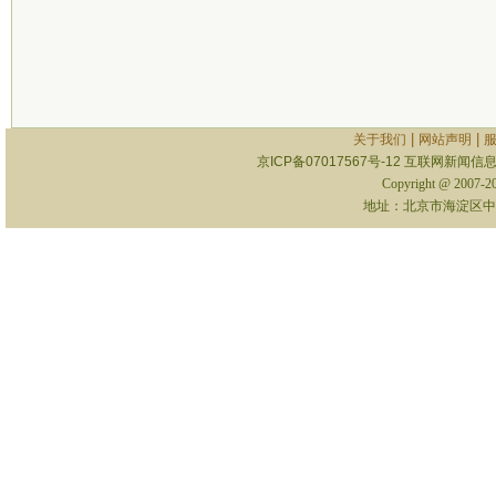
|
|
关于我们
网站声明
京ICP备07017567号-12
互联网新闻信息服
Copyright @ 2007-
地址：北京市海淀区中关村