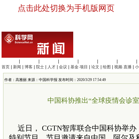
点击此处切换为手机版网页
生命科学
|
医学科学
|
化学科学
|
工程材料
|
信息科学
|
地球科学
|
数理科学
|
首页
|
新闻
|
博客
|
院士
|
人才
|
会议
|
基金·项目
|
论文
|
绘图
|
视频·直播
|
小
作者：高雅丽 来源：中国科学报 发布时间：2020/3/29 17:54:49
中国科协推出“全球疫情会诊室
近日， CGTN智库联合中国科协举
特别节目。节目邀请来自中国、阿尔及