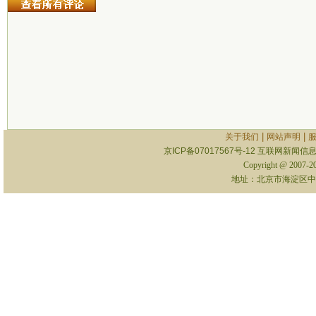
|
|
关于我们
网站声明
京ICP备07017567号-12
互联网新闻信息服
Copyright @ 2007-
地址：北京市海淀区中关村