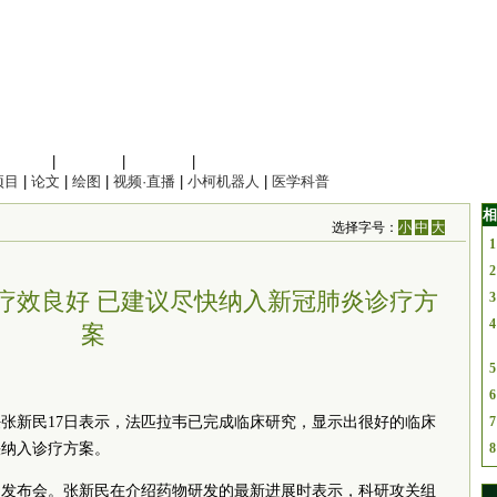
信息科学
|
地球科学
|
数理科学
|
管理综合
项目
|
论文
|
绘图
|
视频·直播
|
小柯机器人
|
医学科普
相
选择字号：
小
中
大
1
2
疗效良好 已建议尽快纳入新冠肺炎诊疗方
3
4
案
5
6
张新民17日表示，法匹拉韦已完成临床研究，显示出很好的临床
7
快纳入诊疗方案。
8
闻发布会。张新民在介绍药物研发的最新进展时表示，科研攻关组