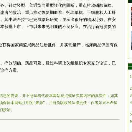
服务。针对轻型、普通型向重型转化的阻断，重点推动磷酸氯喹、
型患者的救治，重点推动恢复期血浆、托珠单抗、干细胞和人工肝
展。其中法匹拉韦已完成临床研究，显示出很好的临床疗效。在安
在日本获批上市，上市以来未见明显的不良反应。在治疗新冠肺炎的
。
业获得国家药监局药品注册批件，并实现量产，临床药品供应有保
好、疗效明确、药品可及，经过科研攻关组组织专家充分论证，已
一
入诊疗方案。
1
2
信息的需要，并不意味着代表本网站观点或证实其内容的真实性；如其
3
须保留本网站注明的“来源”，并自负版权等法律责任；作者如果不希望
4
们接洽。
5
6