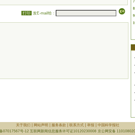
7
8
打印
发E-mail给：
9
1
|
|
|
|
|
关于我们
网站声明
服务条款
联系方式
举报
中国科学报社
备07017567号-12
互联网新闻信息服务许可证10120230008
京公网安备 110108020