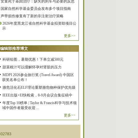
女童死于基因治疗：缺失的刹车与必要的反思
国家自然科学基金委员会发布多个项目指南
声带损伤修复有了新的非注射治疗策略
0
2026年度黑龙江省自然科学基金拟资助项目公
示
更多>>
编辑部推荐博文
科研绘图，暑期优惠！下单立减500元
甜菜根汁可以缓解怀孕对肾脏的压力
MDPI 2026参会旅行奖 (Travel Award) 中国区
获奖名单公布！
濒危活化石ELF理论重塑濒危物种保护优先级
IEEE出版+EI快检索，8-9月会议合集征稿中
年度Top 10榜单 | Taylor & Francis科学与技术领
域中国作者最受欢迎 ...
更多>>
32783