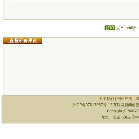
打印
发E-mail给
|
|
关于我们
网站声明
京ICP备07017567号-12
互联网新闻信息服
Copyright @ 2007-
地址：北京市海淀区中关村