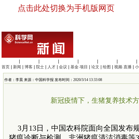
点击此处切换为手机版网页
生命科学
|
医学科学
|
化学科学
|
工程材料
|
信息科学
|
地球科学
|
数理科学
|
首页
|
新闻
|
博客
|
院士
|
人才
|
会议
|
基金·项目
|
论文
|
绘图
|
视频·直播
|
小
作者：李晨 来源：中国科学报 发布时间：2020/3/14 13:33:08
新冠疫情下，生猪复养技术
3月13日，中国农科院面向全国发布
猪瘟诊断与检测、非洲猪瘟清洁消毒等3