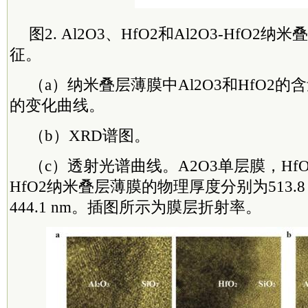
图2. Al2O3、HfO2和Al2O3-HfO2
征。
（a）纳米叠层薄膜中Al2O3和HfO2
的变化曲线。
（b）XRD谱图。
（c）透射光谱曲线。A2O3单层膜，HfO2
HfO2纳米叠层薄膜的物理厚度分别为513.8 n
444.1 nm。插图所示为膜层折射率。