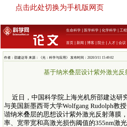
点击此处切换为手机版网页
生命科学
|
医学科学
|
化学科学
|
工程
首页
|
新闻
|
博客
|
院士
|
人才
|
会议
作者：邵建达等 来源：《光：科学与应用》 发布时间：2020/3/11 15:49:02
基于纳米叠层设计紫外激光反
近日，中国
科学院
上海光机所邵建达研
与美国新墨西哥大学Wolfgang Rudolp
谐纳米叠层的思想设计紫外激光反射薄膜
率、宽带宽和高激光损伤阈值的355nm激